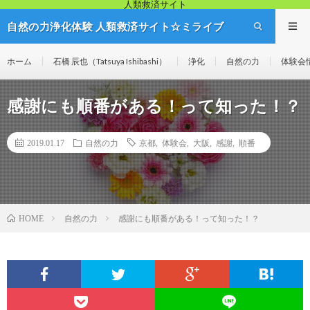
人類救済サイト
自然の力浄化体験 人類救済サイト☆ミライブ
リッジ
ホーム
石橋 辰也（Tatsuya Ishibashi）
浄化
自然の力
体験会
感謝にも順番がある！って知った！？
2019.01.17
自然の力
京都
,
体験会
,
大阪
,
感謝
,
順番
自然の力
感謝にも順番がある！って知った！？
HOME