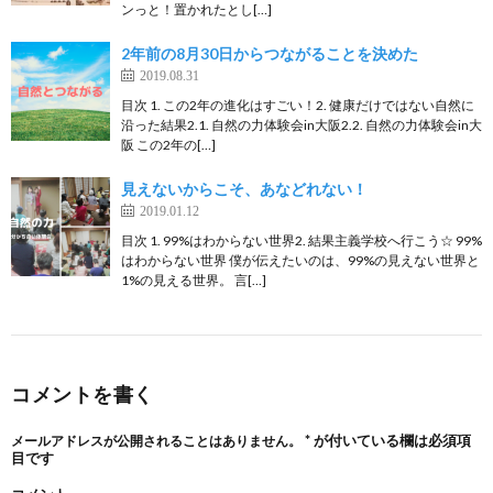
ンっと！置かれたとし[…]
2年前の8月30日からつながることを決めた
2019.08.31
目次 1. この2年の進化はすごい！2. 健康だけではない自然に
沿った結果2.1. 自然の力体験会in大阪2.2. 自然の力体験会in大
阪 この2年の[…]
見えないからこそ、あなどれない！
2019.01.12
目次 1. 99%はわからない世界2. 結果主義学校へ行こう☆ 99%
はわからない世界 僕が伝えたいのは、99%の見えない世界と
1%の見える世界。 言[…]
コメントを書く
*
が付いている欄は必須項
メールアドレスが公開されることはありません。
目です