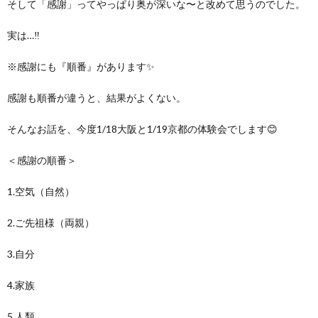
そして「感謝」ってやっぱり奥が深いな〜と改めて思うのでした。
実は…‼️
※感謝にも『順番』があります✨
感謝も順番が違うと、結果がよくない。
そんなお話を、今度1/18大阪と1/19京都の体験会でします😊
＜感謝の順番＞
1.空気（自然）
2.ご先祖様（両親）
3.自分
4.家族
5.人類