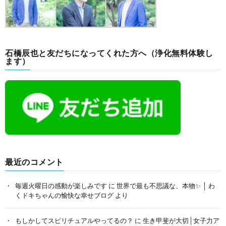
石橋辰也と友だちになってくれた方へ（浄化無料体験し
ます）
最近のコメント
毎週火曜日の感動が楽しみです
に
世界で最も不思議な、本物✨ │ わ
くドキちゃんの愉快な幸せブログ
より
もしかしてスピリチュアルやってるの？
に
生き甲斐が大切│女子力ア