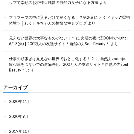
ップで幸せのお姫様☆純愛の自然力女子になる方法
より
フラフープの中に入るだけで良くなる！？第2弾
に
わくドキッ💕😆初
体験✨ │ わくドキちゃんの愉快な幸せブログ
より
見えない世界の大事なものがない！？
に
火曜の夜はZOOMでNight！
6/18(火) | 200万人の友達サイト＊自然の力Soul Beauty＊
より
仕事の頑張ぎは見えない世界でおとこ化する！？
に
自然力zoom体
験/8県をつないでの遠隔浄化 | 200万人の友達サイト＊自然の力Soul
Beauty＊
より
アーカイブ
2020年11月
2020年9月
2019年10月