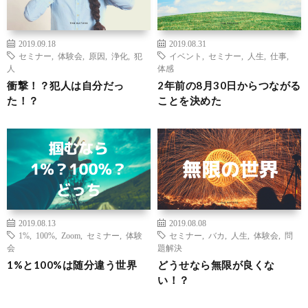
2019.09.18
2019.08.31
セミナー
,
体験会
,
原因
,
浄化
,
犯
イベント
,
セミナー
,
人生
,
仕事
,
人
体感
衝撃！？犯人は自分だっ
2年前の8月30日からつながる
た！？
ことを決めた
2019.08.13
2019.08.08
1%
,
100%
,
Zoom
,
セミナー
,
体験
セミナー
,
バカ
,
人生
,
体験会
,
問
会
題解決
1%と100%は随分違う世界
どうせなら無限が良くな
い！？