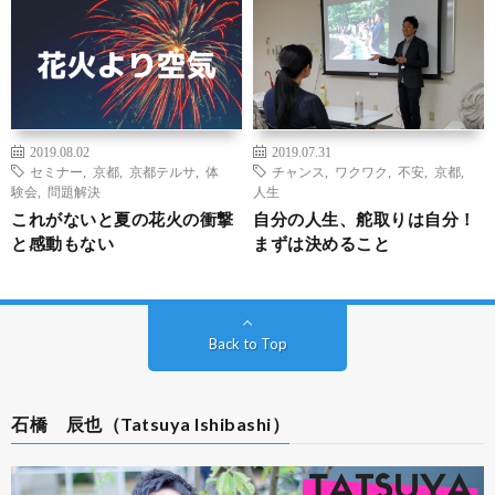
2019.08.02
2019.07.31
セミナー
,
京都
,
京都テルサ
,
体
チャンス
,
ワクワク
,
不安
,
京都
,
験会
,
問題解決
人生
これがないと夏の花火の衝撃
自分の人生、舵取りは自分！
と感動もない
まずは決めること
Back to Top
石橋 辰也（Tatsuya Ishibashi）