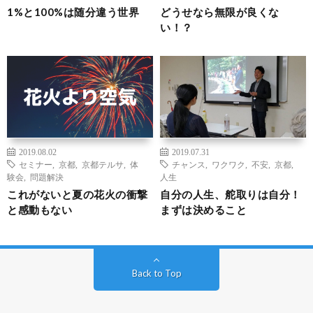
1%と100%は随分違う世界
どうせなら無限が良くな
い！？
2019.08.02
2019.07.31
セミナー
,
京都
,
京都テルサ
,
体
チャンス
,
ワクワク
,
不安
,
京都
,
験会
,
問題解決
人生
これがないと夏の花火の衝撃
自分の人生、舵取りは自分！
と感動もない
まずは決めること
Back to Top