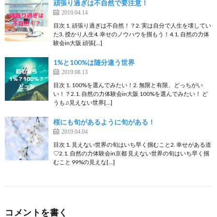
頑張り過ぎは不自然で要注意！
2019.04.14
目次 1. 頑張り過ぎは不自然！？2. 実は自分で人生を壊してい
た3. 授かり人生4. 幸せのノウハウを掴もう！4.1. 自然の力体
験会in大阪 頑張[…]
1%と100%は随分違う世界
2019.08.13
目次 1. 100%を選んでみたい！2. 無限と有限、どっちがい
い！？2.1. 自然の力体験会in大阪 100%を選んでみたい！ ど
うも♫見えない世界[…]
桜にも旬があるように旬がある！
2019.04.04
目次 1. 見えない世界の旬はいち早く掴むこと2. 幸せがある道
♡2.1. 自然の力体験会in京都 見えない世界の旬はいち早く掴
むこと 99%の見えな[…]
コメントを書く