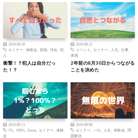
2019.09.18
2019.08.31
セミナー
,
体験会
,
原因
,
浄化
,
犯
イベント
,
セミナー
,
人生
,
仕事
,
人
体感
衝撃！？犯人は自分だっ
2年前の8月30日からつながる
た！？
ことを決めた
2019.08.13
2019.08.08
1%
,
100%
,
Zoom
,
セミナー
,
体験
セミナー
,
バカ
,
人生
,
体験会
,
問
会
題解決