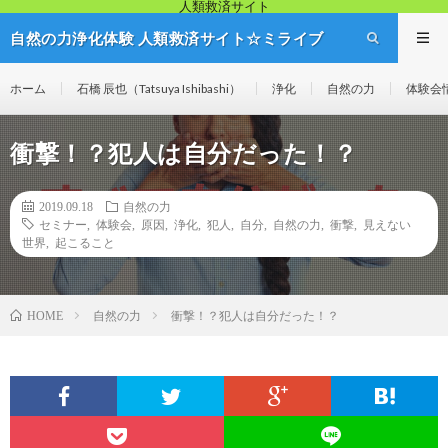
人類救済サイト
自然の力浄化体験 人類救済サイト☆ミライブ
リッジ
ホーム
石橋 辰也（Tatsuya Ishibashi）
浄化
自然の力
体験会
衝撃！？犯人は自分だった！？
2019.09.18
自然の力
セミナー
,
体験会
,
原因
,
浄化
,
犯人
,
自分
,
自然の力
,
衝撃
,
見えない
世界
,
起こること
自然の力
衝撃！？犯人は自分だった！？
HOME