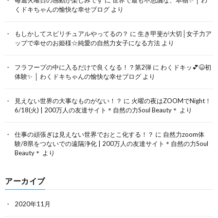
くドキちゃんの愉快な幸せブログ
より
もしかしてスピリチュアルやってるの？
に
生き甲斐が大切│女子力ア
ップで幸せのお姫様☆純愛の自然力女子になる方法
より
フラフープの中に入るだけで良くなる！？第2弾
に
わくドキッ💕😆初
体験✨ │ わくドキちゃんの愉快な幸せブログ
より
見えない世界の大事なものがない！？
に
火曜の夜はZOOMでNight！
6/18(火) | 200万人の友達サイト＊自然の力Soul Beauty＊
より
仕事の頑張ぎは見えない世界でおとこ化する！？
に
自然力zoom体
験/8県をつないでの遠隔浄化 | 200万人の友達サイト＊自然の力Soul
Beauty＊
より
アーカイブ
2020年11月