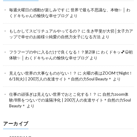
毎週火曜日の感動が楽しみです
に
世界で最も不思議な、本物✨ │ わ
くドキちゃんの愉快な幸せブログ
より
もしかしてスピリチュアルやってるの？
に
生き甲斐が大切│女子力ア
ップで幸せのお姫様☆純愛の自然力女子になる方法
より
フラフープの中に入るだけで良くなる！？第2弾
に
わくドキッ💕😆初
体験✨ │ わくドキちゃんの愉快な幸せブログ
より
見えない世界の大事なものがない！？
に
火曜の夜はZOOMでNight！
6/18(火) | 200万人の友達サイト＊自然の力Soul Beauty＊
より
仕事の頑張ぎは見えない世界でおとこ化する！？
に
自然力zoom体
験/8県をつないでの遠隔浄化 | 200万人の友達サイト＊自然の力Soul
Beauty＊
より
アーカイブ