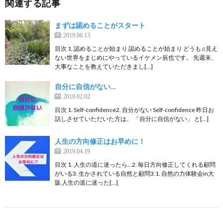
関連する記事
まずは認めることがスタート
2019.06.13
目次 1. 認めることが始まり 認めることが始まり どうも♫見え
ない世界をまじめにやっているイケメン辰也です。 先週末、
大事なことを教えていただきまし[…]
自分に自信がない…
2019.02.02
目次 1. Self-confidence2. 自分がない Self-confidence 昨日お
話しさせていただいた方は、 「自分に自信がない」 と[…]
人生の方向修正はお早めに！
2019.04.19
目次 1. 人生の道に迷ったら…2. 毎日方向修正してくれる顧問
がいる3. 生かされている自然と顧問3.1. 自然の力体験会in大
阪 人生の道に迷った[…]