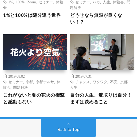
1%
,
100%
,
Zoom
,
セミナー
,
体験
セミナー
,
バカ
,
人生
,
体験会
,
問
会
題解決
1%と100%は随分違う世界
どうせなら無限が良くな
い！？
2019.08.02
2019.07.31
セミナー
,
京都
,
京都テルサ
,
体
チャンス
,
ワクワク
,
不安
,
京都
,
験会
,
問題解決
人生
これがないと夏の花火の衝撃
自分の人生、舵取りは自分！
と感動もない
まずは決めること
Back to Top