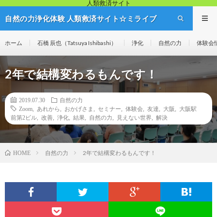
人類救済サイト
自然の力浄化体験 人類救済サイト☆ミライブ
リッジ
ホーム
石橋 辰也（Tatsuya Ishibashi）
浄化
自然の力
体験会
2年で結構変わるもんです！
2019.07.30
自然の力
Zoom
,
あれから
,
おかげさま
,
セミナー
,
体験会
,
友達
,
大阪
,
大阪駅
前第2ビル
,
改善
,
浄化
,
結果
,
自然の力
,
見えない世界
,
解決
自然の力
2年で結構変わるもんです！
HOME