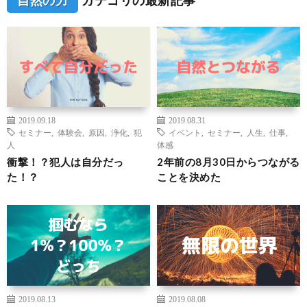
2019.09.18
2019.08.31
セミナー
,
体験会
,
原因
,
浄化
,
犯
イベント
,
セミナー
,
人生
,
仕事
,
人
体感
衝撃！？犯人は自分だっ
2年前の8月30日からつながる
た！？
ことを決めた
2019.08.13
2019.08.08