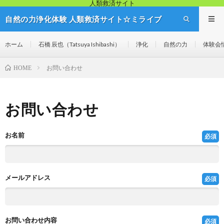
人類救済サイト
自然の力浄化体験 人類救済サイト☆ミライブ
リッジ
ホーム
石橋 辰也（Tatsuya Ishibashi）
浄化
自然の力
体験会
お問い合わせ
HOME
お問い合わせ
お名前
必須
メールアドレス
必須
お問い合わせ内容
必須