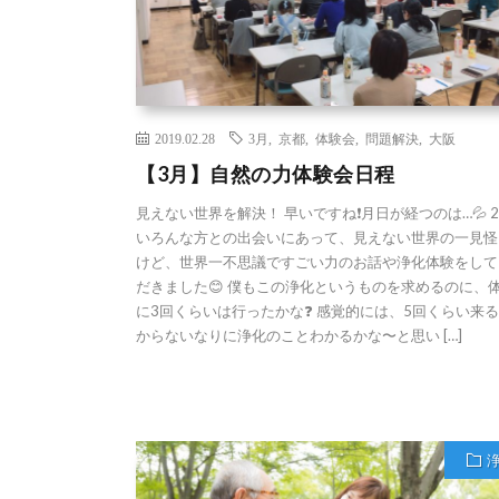
2019.02.28
3月
,
京都
,
体験会
,
問題解決
,
大阪
【3月】自然の力体験会日程
見えない世界を解決！ 早いですね❗️月日が経つのは…💦 
いろんな方との出会いにあって、見えない世界の一見怪
けど、世界一不思議ですごい力のお話や浄化体験をして
だきました😊 僕もこの浄化というものを求めるのに、
に3回くらいは行ったかな❓ 感覚的には、5回くらい来
からないなりに浄化のことわかるかな〜と思い […]