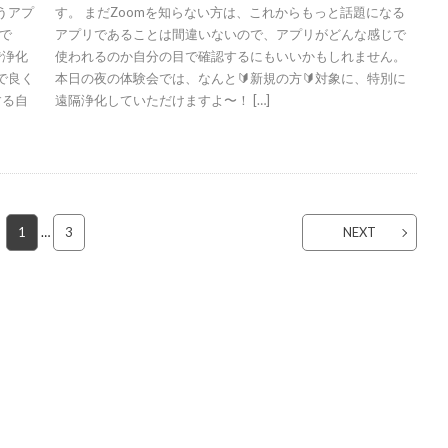
うアプ
す。 まだZoomを知らない方は、これからもっと話題になる
で
アプリであることは間違いないので、アプリがどんな感じで
で浄化
使われるのか自分の目で確認するにもいいかもしれません。
で良く
本日の夜の体験会では、なんと🔰新規の方🔰対象に、特別に
する自
遠隔浄化していただけますよ〜！ […]
1
…
3
NEXT