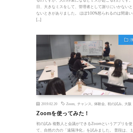
日、大きなミスをして、管理者として謝りにいかないと
ないときがありました。 ほぼ100%怒られるのは間違い
[…]
2019.02.20
Zoom
,
チャンス
,
体験会
,
初の試み
,
大阪
Zoomを使ってみた！
初の試み 複数人と会議ができるZoomというアプリを使
て、自然の力の「遠隔浄化」を試みました。 普段は、