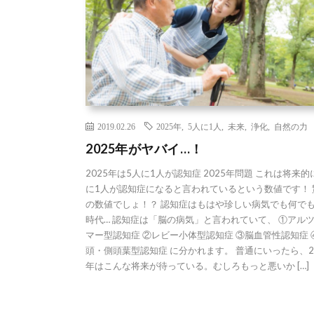
2019.02.26
2025年
,
5人に1人
,
未来
,
浄化
,
自然の力
2025年がヤバイ…！
2025年は5人に1人が認知症 2025年問題 これは将来的
に1人が認知症になると言われているという数値です！ 
の数値でしょ！？ 認知症はもはや珍しい病気でも何で
時代… 認知症は「脳の病気」と言われていて、 ①アル
マー型認知症 ②レビー小体型認知症 ③脳血管性認知症 
頭・側頭葉型認知症 に分かれます。 普通にいったら、2
年はこんな将来が待っている。むしろもっと悪いか […]