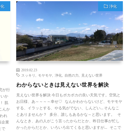
浄化
浄化
2019.02.23
スッキリ
,
モヤモヤ
,
浄化
,
自然の力
,
見えない世界
わからないときは見えない世界を解決
究が行
見えない世界を解決 今日もポカポカの良い天気です。空気と
ないか
お日様、あ～～～～幸せ♡ なんかわからないけど、モヤモヤ
！ 肌
する、イラッとする、やる気がでない、しんどい… そんなこ
こんか
とありませんか？ 多分、誰しもあるかな～と思います。 そ
われ
んなとき、あの人がこう言ったからだとか、昨日仕事が忙し
薬企業
かったからだとか、いろいろ出てくると思いますが… そこで
まで