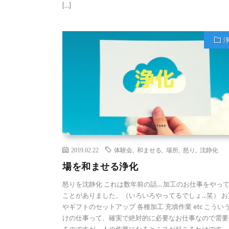
[…]
2019.02.22
体験会
,
和ませる
,
場所
,
怒り
,
沈静化
場を和ませる浄化
怒りを沈静化 これは数年前の話… 加工のお仕事をやっ
ことがありました。（いろいろやってるでしょ…笑） お
やギフトのセットアップ 各種加工 充填作業 etc こうい
けの仕事って、確実で絶対的に必要なお仕事なので需要
るのですが、人の作業になるとミスが起こるわけです。