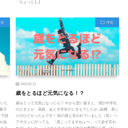
「ちょっと […]
浄化
浄化
2019.02.21
歳をとるほど元気になる！？
ていた
歳をとって元気になったら♡ 今から思い返すと、僕が中学生
菓子
のときとか、高校、あと大学生のときもでしたが…結構、肩こ
う下請
りがひどかったんです！ 鉄の肩と言われていました（笑） ヘ
があ
アサロンに行っても、「肩こってますねぇ〜」って必ず言わ
 ある
れていました。 （そのときはそれが自分の普通だと思ってい