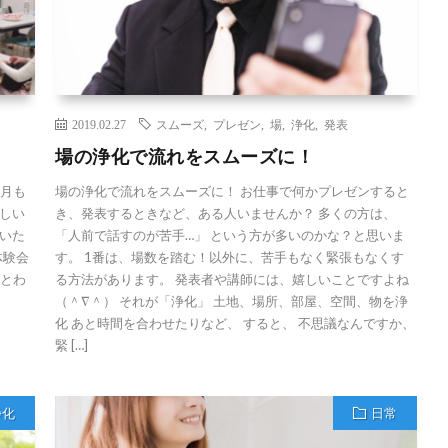
2019.02.27
スムーズ
,
プレゼン
,
場
,
浄化
,
発表
場の浄化で流れをスムーズに！
2月も
場の浄化で流れをスムーズに！ お仕事で何かプレゼンすると
しい
き、発表するときなど、ある人いませんか？ 多くの方は、
いた
「人前で話すのが苦手…」 という方が多いのかな？と思いま
体験会
す。 1番は、場数を踏む！以外に、苦手もなく緊張もなくす
るとわ
る方法があります。 発表者や講師には、嬉しいことですよね
（＾∇＾） それが「浄化」 土地、場所、部屋、空間、物を浄
化 あと時間を合わせたりなど、 すると、 不思議なんですか、
緊 […]
浄化
日常