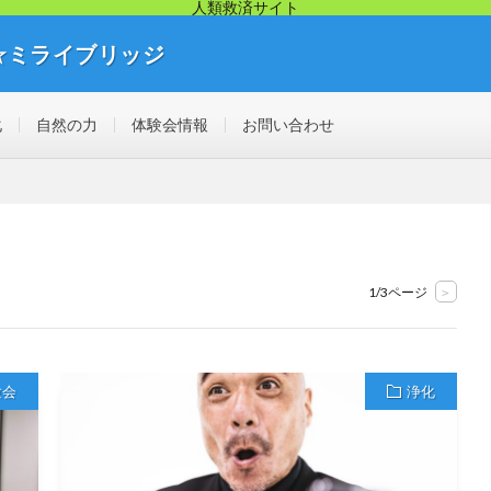
人類救済サイト
☆ミライブリッジ
リッジから幸せ人生が始まります。痛み・悩み・不調を解決する見えない不
化
自然の力
体験会情報
お問い合わせ
1/3ページ
>
験会
浄化