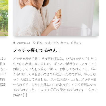
2019.02.25
再会
,
友達
,
浄化
,
痩せる
,
自然の力
メッチャ痩せてるやん！
に5人
メッチャ痩せてる！ そう言わずには、いられませんでした！
驚き
久々にお友達に会いました。 ずっとご飯行きましょう！って
もない
お話ししていたお友達とご飯へ。 お忙しくされていて、1年
ツハイ
くらいゆっくりお会いできていなかったのですが、やっとゆ
④前
っくりお話しできました。 久々にお会いしたら… メッチャ痩
025
せられてて、しかもお肌にハリがあって！すごく綺麗になっ
ておられました。 この方も◯◯を受けておられます！ 久々に
お会い […]