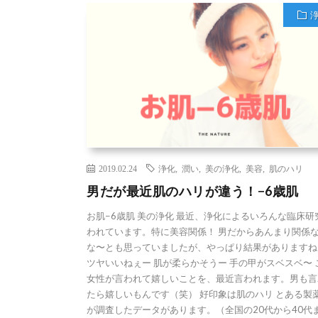
2019.02.24
浄化
,
潤い
,
美の浄化
,
美容
,
肌のハリ
男だが最近肌のハリが違う！−6歳肌
お肌−6歳肌 美の浄化 最近、浄化によるいろんな臨床研
われています。特に美容関係！ 男だからあんまり関係
な〜とも思っていましたが、やっぱり結果がありますね
ツヤいいねぇー 肌が柔らかそうー 手の甲がスベスベ〜 
女性が言われて嬉しいことを、最近言われます。男も言
たら嬉しいもんです（笑） 好印象は肌のハリ とある製
が調査したデータがあります。（全国の20代から40代