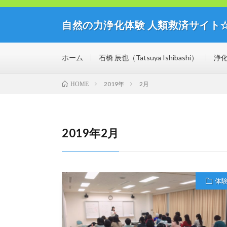
自然の力浄化体験 人類救済サイト
自然の力の浄化体験開催中！人類救済サイト☆ミライブ
思議な世界を体験してみませんか？
ホーム
石橋 辰也（Tatsuya Ishibashi）
浄
2019年
2月
HOME
2019年2月
体