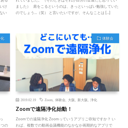
いけ
ました） 肩をこるというのは、きっといっぱい勉強していた
ない
のでしょう…（笑） と言いたいですが、そんなことは […]
浄化
体験会
2019.02.19
Zoom
,
体験会
,
大阪
,
新大阪
,
浄化
Zoomで遠隔浄化始動！
っ
Zoomでの遠隔浄化 Zoomっていうアプリご存知ですか？ い
１つの
わば、複数での動画会議機能のなかなか画期的なアプリで