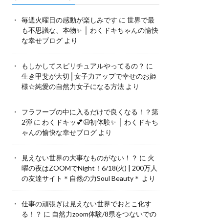
毎週火曜日の感動が楽しみです
に
世界で最
も不思議な、本物✨ │ わくドキちゃんの愉快
な幸せブログ
より
もしかしてスピリチュアルやってるの？
に
生き甲斐が大切│女子力アップで幸せのお姫
様☆純愛の自然力女子になる方法
より
フラフープの中に入るだけで良くなる！？第
2弾
に
わくドキッ💕😆初体験✨ │ わくドキち
ゃんの愉快な幸せブログ
より
見えない世界の大事なものがない！？
に
火
曜の夜はZOOMでNight！6/18(火) | 200万人
の友達サイト＊自然の力Soul Beauty＊
より
仕事の頑張ぎは見えない世界でおとこ化す
る！？
に
自然力zoom体験/8県をつないでの