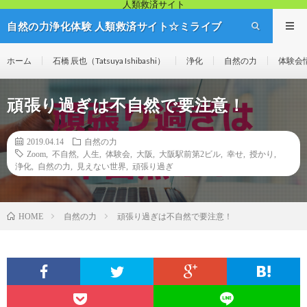
人類救済サイト
自然の力浄化体験 人類救済サイト☆ミライブ
リッジ
ホーム
石橋 辰也（Tatsuya Ishibashi）
浄化
自然の力
体験会
頑張り過ぎは不自然で要注意！
2019.04.14
自然の力
Zoom
,
不自然
,
人生
,
体験会
,
大阪
,
大阪駅前第2ビル
,
幸せ
,
授かり
,
浄化
,
自然の力
,
見えない世界
,
頑張り過ぎ
自然の力
頑張り過ぎは不自然で要注意！
HOME