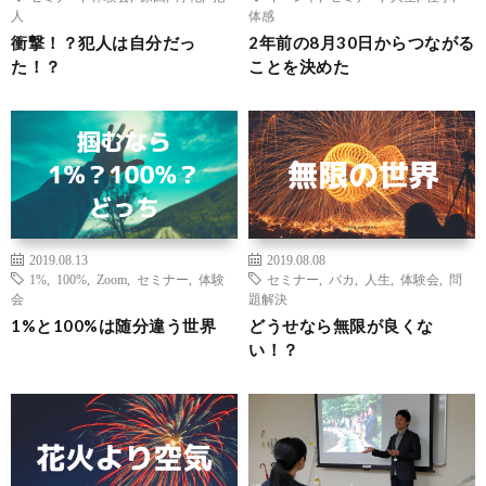
人
体感
衝撃！？犯人は自分だっ
2年前の8月30日からつながる
た！？
ことを決めた
2019.08.13
2019.08.08
1%
,
100%
,
Zoom
,
セミナー
,
体験
セミナー
,
バカ
,
人生
,
体験会
,
問
会
題解決
1%と100%は随分違う世界
どうせなら無限が良くな
い！？