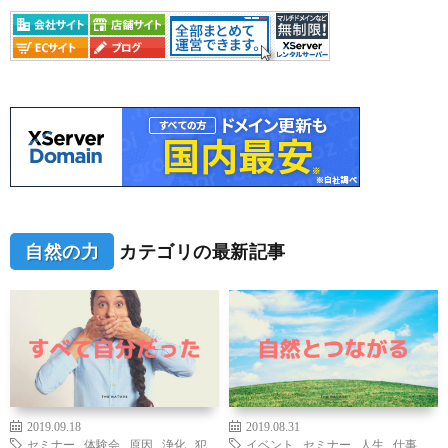
自然の力
カテゴリの最新記事
2019.09.18
2019.08.31
セミナー
,
体験会
,
原因
,
浄化
,
犯
イベント
,
セミナー
,
人生
,
仕事
,