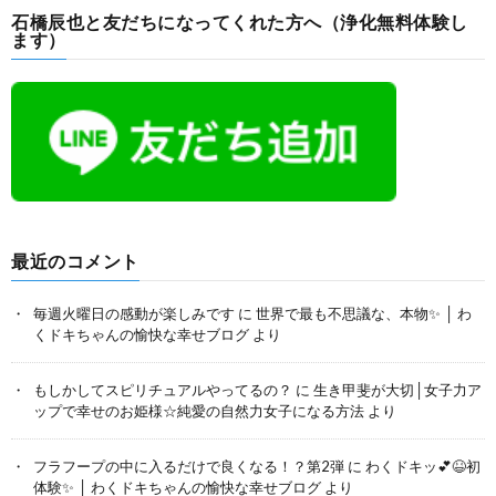
石橋辰也と友だちになってくれた方へ（浄化無料体験し
ます）
最近のコメント
毎週火曜日の感動が楽しみです
に
世界で最も不思議な、本物✨ │ わ
くドキちゃんの愉快な幸せブログ
より
もしかしてスピリチュアルやってるの？
に
生き甲斐が大切│女子力ア
ップで幸せのお姫様☆純愛の自然力女子になる方法
より
フラフープの中に入るだけで良くなる！？第2弾
に
わくドキッ💕😆初
体験✨ │ わくドキちゃんの愉快な幸せブログ
より