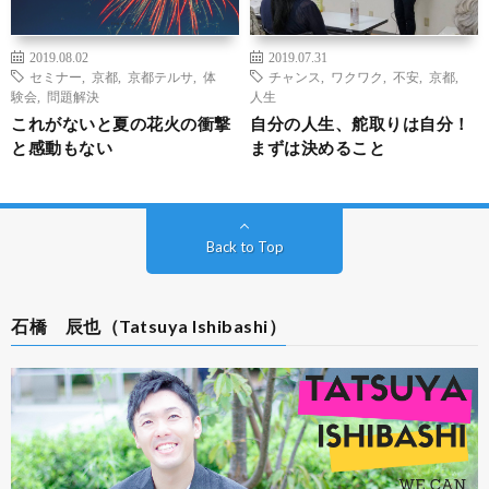
2019.08.02
2019.07.31
セミナー
,
京都
,
京都テルサ
,
体
チャンス
,
ワクワク
,
不安
,
京都
,
験会
,
問題解決
人生
これがないと夏の花火の衝撃
自分の人生、舵取りは自分！
と感動もない
まずは決めること
Back to Top
石橋 辰也（Tatsuya Ishibashi）