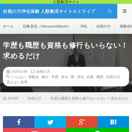
人類救済サイト
自然の力浄化体験 人類救済サイト☆ミライブ
リッジ
ホーム
石橋 辰也（Tatsuya Ishibashi）
浄化
自然の力
体験会
学歴も職歴も資格も修行もいらない！
求めるだけ
2019.05.09
自然の力
いらない
,
体験会
,
修行
,
学歴
,
幸せ
,
愛
,
浄化
,
結果
,
職歴
,
自然の力
,
見えない世界
自然の力
学歴も職歴も資格も修行もいらない！求めるだけ
HOME