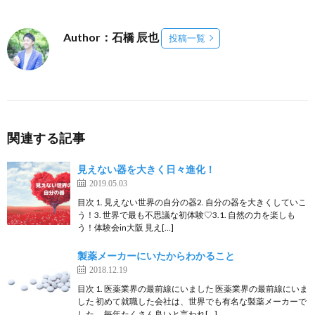
Author：石橋 辰也
投稿一覧
関連する記事
見えない器を大きく日々進化！
2019.05.03
目次 1. 見えない世界の自分の器2. 自分の器を大きくしていこ
う！3. 世界で最も不思議な初体験♡3.1. 自然の力を楽しも
う！体験会in大阪 見え[…]
製薬メーカーにいたからわかること
2018.12.19
目次 1. 医薬業界の最前線にいました 医薬業界の最前線にいま
した 初めて就職した会社は、世界でも有名な製薬メーカーで
した。 毎年たくさん良いと言われ[…]