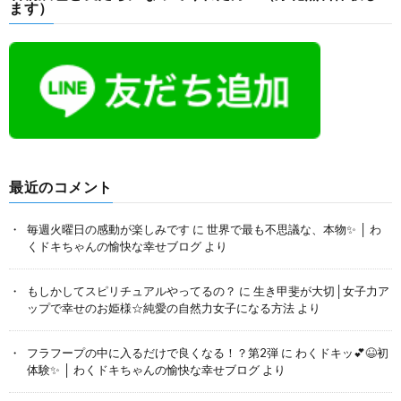
ます）
最近のコメント
毎週火曜日の感動が楽しみです
に
世界で最も不思議な、本物✨ │ わ
くドキちゃんの愉快な幸せブログ
より
もしかしてスピリチュアルやってるの？
に
生き甲斐が大切│女子力ア
ップで幸せのお姫様☆純愛の自然力女子になる方法
より
フラフープの中に入るだけで良くなる！？第2弾
に
わくドキッ💕😆初
体験✨ │ わくドキちゃんの愉快な幸せブログ
より