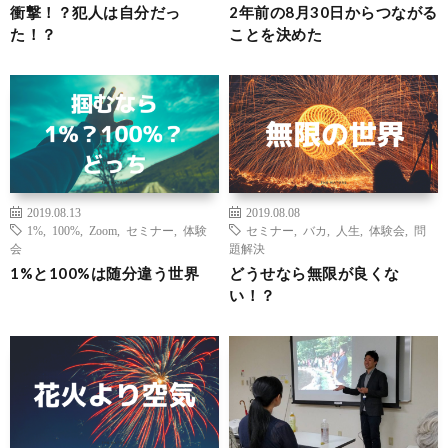
衝撃！？犯人は自分だっ
2年前の8月30日からつながる
た！？
ことを決めた
2019.08.13
2019.08.08
1%
,
100%
,
Zoom
,
セミナー
,
体験
セミナー
,
バカ
,
人生
,
体験会
,
問
会
題解決
1%と100%は随分違う世界
どうせなら無限が良くな
い！？