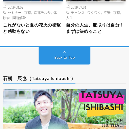
2019.08.02
2019.07.31
セミナー
,
京都
,
京都テルサ
,
体
チャンス
,
ワクワク
,
不安
,
京都
,
験会
,
問題解決
人生
これがないと夏の花火の衝撃
自分の人生、舵取りは自分！
と感動もない
まずは決めること
Back to Top
石橋 辰也（Tatsuya Ishibashi）