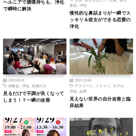
ヘルニアで腰痛持ちも、浄化
鼻炎
,
浄化
で瞬時に解決
慢性的な鼻詰まりが一瞬でス
ッキリ＆彼女ができる恋愛の
浄化
2020.09.01
2019.10.04
体験会
,
浄化
,
自然の力
アスリート
,
イケメン
,
モデル
,
浄化
,
結果
見るだけで不調が良くなって
見えない世界の自分改善と臨
しまう！？一瞬の改善
床結果