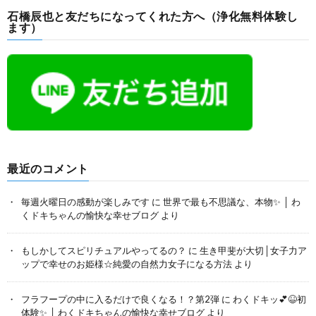
石橋辰也と友だちになってくれた方へ（浄化無料体験し
ます）
最近のコメント
毎週火曜日の感動が楽しみです
に
世界で最も不思議な、本物✨ │ わ
くドキちゃんの愉快な幸せブログ
より
もしかしてスピリチュアルやってるの？
に
生き甲斐が大切│女子力ア
ップで幸せのお姫様☆純愛の自然力女子になる方法
より
フラフープの中に入るだけで良くなる！？第2弾
に
わくドキッ💕😆初
体験✨ │ わくドキちゃんの愉快な幸せブログ
より