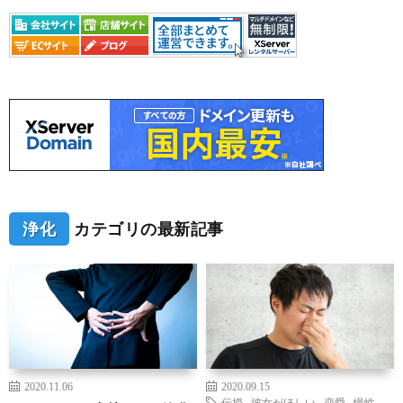
浄化
カテゴリの最新記事
2020.11.06
2020.09.15
伝授
,
彼女がほしい
,
恋愛
,
慢性