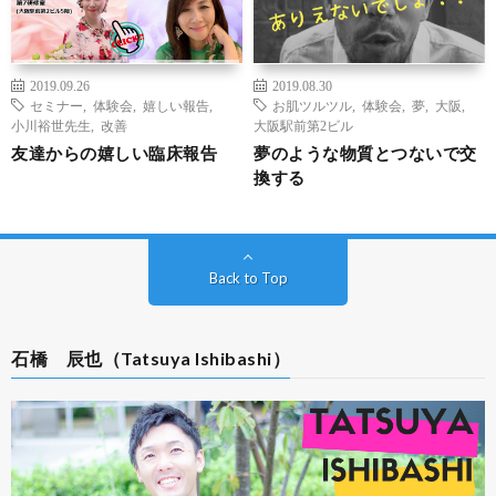
2019.09.26
2019.08.30
セミナー
,
体験会
,
嬉しい報告
,
お肌ツルツル
,
体験会
,
夢
,
大阪
,
小川裕世先生
,
改善
大阪駅前第2ビル
友達からの嬉しい臨床報告
夢のような物質とつないで交
換する
Back to Top
石橋 辰也（Tatsuya Ishibashi）