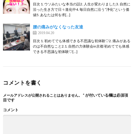
目次 1. ウソみたいな本当の話2. 人生が変わりました3. 自然に
沿った生き方で日々進化中4. 毎日自然に沿う“浄化”という価
値5. あなたは何を求[…]
腰の痛みがなくなった友達
2019.04.20
目次 1. 初めてでも体感できる不思議な初体験♡2. 痛みがある
のは不自然なこと2.1. 自然の力体験会in京都 初めてでも体感
できる不思議な初体験♡[…]
コメントを書く
*
が付いている欄は必須項
メールアドレスが公開されることはありません。
目です
コメント