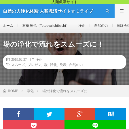
人類救済サイト
自然の力浄化体験 人類救済サイト☆ミライブ
リッジ
ホーム
石橋 辰也（Tatsuya Ishibashi）
浄化
自然の力
体験会
場の浄化で流れをスムーズに！
2019.02.27
浄化
スムーズ
,
プレゼン
,
場
,
浄化
,
発表
,
自然の力
浄化
場の浄化で流れをスムーズに！
HOME