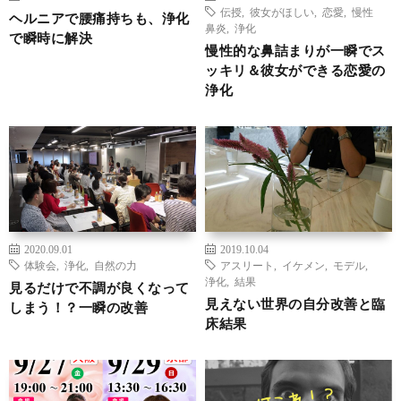
伝授
,
彼女がほしい
,
恋愛
,
慢性
ヘルニアで腰痛持ちも、浄化
鼻炎
,
浄化
で瞬時に解決
慢性的な鼻詰まりが一瞬でス
ッキリ＆彼女ができる恋愛の
浄化
2020.09.01
2019.10.04
体験会
,
浄化
,
自然の力
アスリート
,
イケメン
,
モデル
,
浄化
,
結果
見るだけで不調が良くなって
見えない世界の自分改善と臨
しまう！？一瞬の改善
床結果