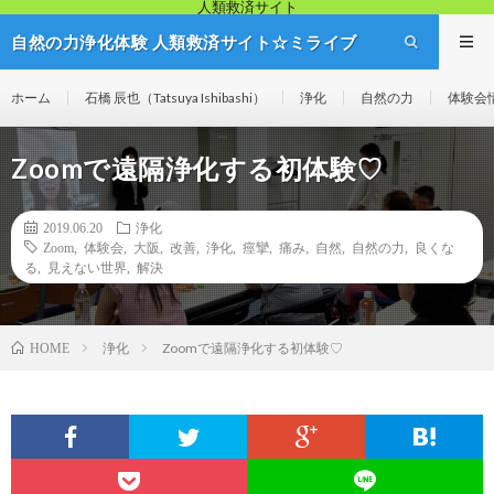
人類救済サイト
自然の力浄化体験 人類救済サイト☆ミライブ
リッジ
ホーム
石橋 辰也（Tatsuya Ishibashi）
浄化
自然の力
体験会
Zoomで遠隔浄化する初体験♡
2019.06.20
浄化
Zoom
,
体験会
,
大阪
,
改善
,
浄化
,
痙攣
,
痛み
,
自然
,
自然の力
,
良くな
る
,
見えない世界
,
解決
浄化
Zoomで遠隔浄化する初体験♡
HOME