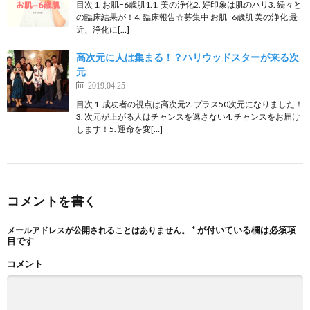
目次 1. お肌−6歳肌1.1. 美の浄化2. 好印象は肌のハリ3. 続々と
の臨床結果が！4. 臨床報告☆募集中 お肌−6歳肌 美の浄化 最
近、浄化に[…]
高次元に人は集まる！？ハリウッドスターが来る次
元
2019.04.25
目次 1. 成功者の視点は高次元2. プラス50次元になりました！
3. 次元が上がる人はチャンスを逃さない4. チャンスをお届け
します！5. 運命を変[…]
コメントを書く
*
が付いている欄は必須項
メールアドレスが公開されることはありません。
目です
コメント