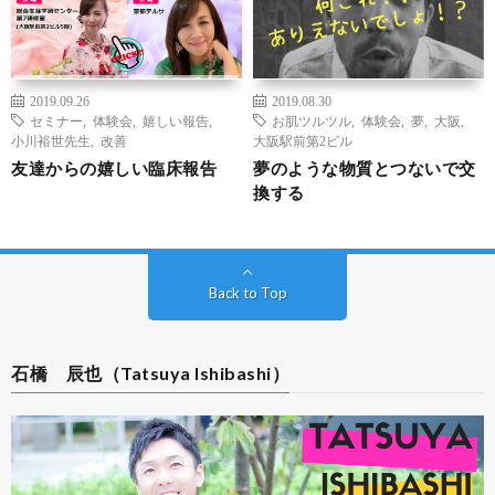
2019.09.26
2019.08.30
セミナー
,
体験会
,
嬉しい報告
,
お肌ツルツル
,
体験会
,
夢
,
大阪
,
小川裕世先生
,
改善
大阪駅前第2ビル
友達からの嬉しい臨床報告
夢のような物質とつないで交
換する
Back to Top
石橋 辰也（Tatsuya Ishibashi）