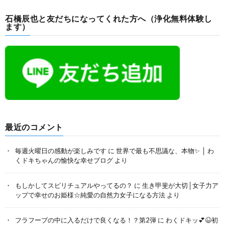
石橋辰也と友だちになってくれた方へ（浄化無料体験し
ます）
最近のコメント
毎週火曜日の感動が楽しみです
に
世界で最も不思議な、本物✨ │ わ
くドキちゃんの愉快な幸せブログ
より
もしかしてスピリチュアルやってるの？
に
生き甲斐が大切│女子力ア
ップで幸せのお姫様☆純愛の自然力女子になる方法
より
フラフープの中に入るだけで良くなる！？第2弾
に
わくドキッ💕😆初