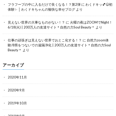
フラフープの中に入るだけで良くなる！？第2弾
に
わくドキッ💕😆初
体験✨ │ わくドキちゃんの愉快な幸せブログ
より
見えない世界の大事なものがない！？
に
火曜の夜はZOOMでNight！
6/18(火) | 200万人の友達サイト＊自然の力Soul Beauty＊
より
仕事の頑張ぎは見えない世界でおとこ化する！？
に
自然力zoom体
験/8県をつないでの遠隔浄化 | 200万人の友達サイト＊自然の力Soul
Beauty＊
より
アーカイブ
2020年11月
2020年9月
2019年10月
2019年9月