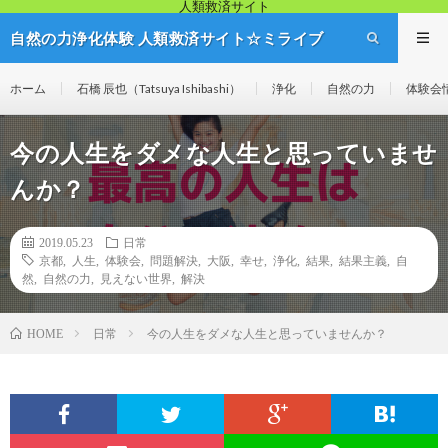
人類救済サイト
自然の力浄化体験 人類救済サイト☆ミライブ
リッジ
ホーム
石橋 辰也（Tatsuya Ishibashi）
浄化
自然の力
体験会
今の人生をダメな人生と思っていませ
んか？
2019.05.23
日常
京都
,
人生
,
体験会
,
問題解決
,
大阪
,
幸せ
,
浄化
,
結果
,
結果主義
,
自
然
,
自然の力
,
見えない世界
,
解決
日常
今の人生をダメな人生と思っていませんか？
HOME