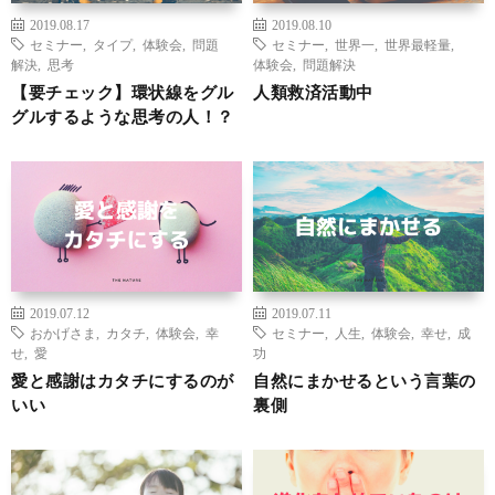
2019.08.17
2019.08.10
セミナー
,
タイプ
,
体験会
,
問題
セミナー
,
世界一
,
世界最軽量
,
解決
,
思考
体験会
,
問題解決
【要チェック】環状線をグル
人類救済活動中
グルするような思考の人！？
2019.07.12
2019.07.11
おかげさま
,
カタチ
,
体験会
,
幸
セミナー
,
人生
,
体験会
,
幸せ
,
成
せ
,
愛
功
愛と感謝はカタチにするのが
自然にまかせるという言葉の
いい
裏側