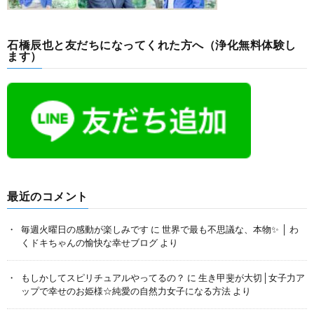
石橋辰也と友だちになってくれた方へ（浄化無料体験し
ます）
最近のコメント
毎週火曜日の感動が楽しみです
に
世界で最も不思議な、本物✨ │ わ
くドキちゃんの愉快な幸せブログ
より
もしかしてスピリチュアルやってるの？
に
生き甲斐が大切│女子力ア
ップで幸せのお姫様☆純愛の自然力女子になる方法
より