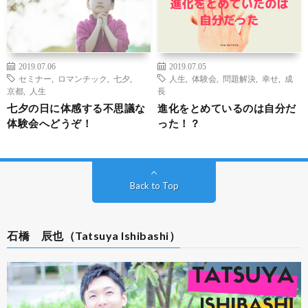
2019.07.06
2019.07.05
セミナー
,
ロマンチック
,
七夕
,
人生
,
体験会
,
問題解決
,
幸せ
,
成
京都
,
人生
長
七夕の日に体感する不思議な
進化をとめているのは自分だ
体験会へどうぞ！
った！？
Back to Top
石橋 辰也（Tatsuya Ishibashi）