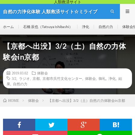
人類救済サイト
自然の力浄化体験 人類救済サイト☆ミライブ
リッジ
ホーム
石橋 辰也（Tatsuya Ishibashi）
浄化
自然の力
体験会
【京都へ出没】3/2（土）自然の力体
験会in京都
2019.03.02
体験会
3/2
,
ラジオ
,
京都
,
京都市呉竹文化センター
,
体験会
,
御礼
,
浄化
,
結
果
,
自然の力
体験会
【京都へ出没】3/2（土）自然の力体験会in京都
HOME