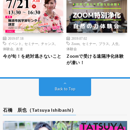
2019.07.18
2019.07.02
イベント
,
セミナー
,
チャンス
,
Zoom
,
セミナー
,
プラス
,
人生
,
体験会
,
友達
体験会
今が旬！を絶対逃さないこと
Zoomで受ける遠隔浄化体験
が凄い！
Back to Top
石橋 辰也（Tatsuya Ishibashi）