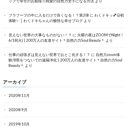
ップで幸せのお姫様☆純愛の自然力女子になる方法
より
フラフープの中に入るだけで良くなる！？第2弾
に
わくドキッ💕😆初
体験✨ │ わくドキちゃんの愉快な幸せブログ
より
見えない世界の大事なものがない！？
に
火曜の夜はZOOMでNight！
6/18(火) | 200万人の友達サイト＊自然の力Soul Beauty＊
より
仕事の頑張ぎは見えない世界でおとこ化する！？
に
自然力zoom体
験/8県をつないでの遠隔浄化 | 200万人の友達サイト＊自然の力Soul
Beauty＊
より
アーカイブ
2020年11月
2020年9月
2019年10月