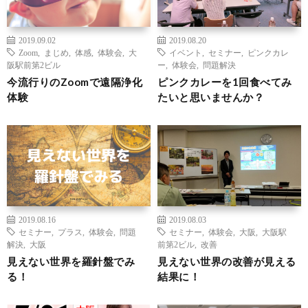
2019.09.02
2019.08.20
Zoom
,
まじめ
,
体感
,
体験会
,
大
イベント
,
セミナー
,
ピンクカレ
阪駅前第2ビル
ー
,
体験会
,
問題解決
今流行りのZoomで遠隔浄化
ピンクカレーを1回食べてみ
体験
たいと思いませんか？
2019.08.16
2019.08.03
セミナー
,
プラス
,
体験会
,
問題
セミナー
,
体験会
,
大阪
,
大阪駅
解決
,
大阪
前第2ビル
,
改善
見えない世界を羅針盤でみ
見えない世界の改善が見える
る！
結果に！