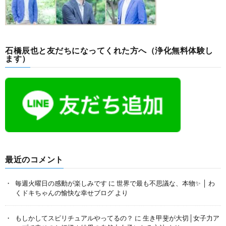
石橋辰也と友だちになってくれた方へ（浄化無料体験し
ます）
最近のコメント
毎週火曜日の感動が楽しみです
に
世界で最も不思議な、本物✨ │ わ
くドキちゃんの愉快な幸せブログ
より
もしかしてスピリチュアルやってるの？
に
生き甲斐が大切│女子力ア