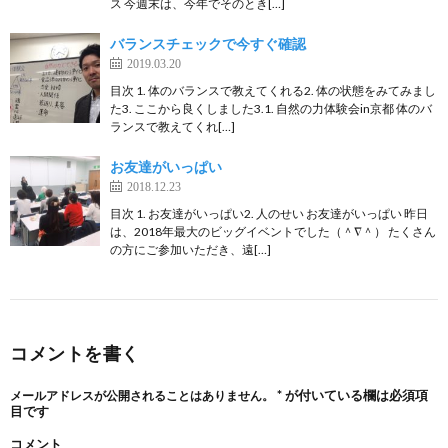
ス 今週末は、今年でそのとき[…]
バランスチェックで今すぐ確認
2019.03.20
目次 1. 体のバランスで教えてくれる2. 体の状態をみてみまし
た3. ここから良くしました3.1. 自然の力体験会in京都 体のバ
ランスで教えてくれ[…]
お友達がいっぱい
2018.12.23
目次 1. お友達がいっぱい2. 人のせい お友達がいっぱい 昨日
は、2018年最大のビッグイベントでした（＾∇＾） たくさん
の方にご参加いただき、遠[…]
コメントを書く
*
が付いている欄は必須項
メールアドレスが公開されることはありません。
目です
コメント