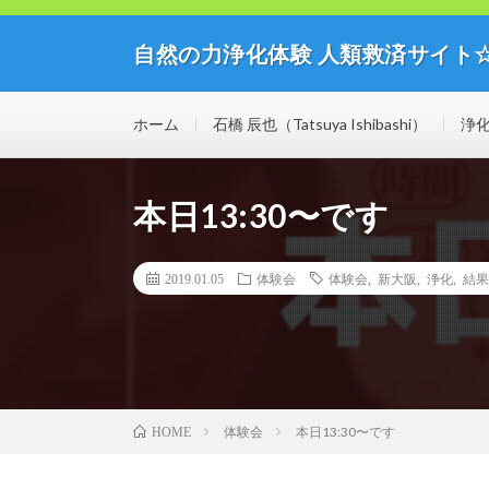
自然の力浄化体験 人類救済サイト
自然の力の浄化体験開催中！人類救済サイト☆ミライブ
思議な世界を体験してみませんか？
ホーム
石橋 辰也（Tatsuya Ishibashi）
浄
本日13:30〜です
2019.01.05
体験会
体験会
,
新大阪
,
浄化
,
結果
体験会
本日13:30〜です
HOME