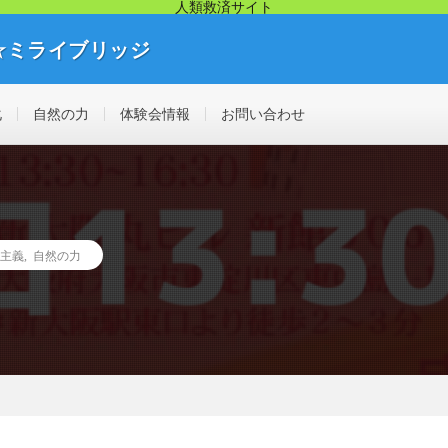
人類救済サイト
☆ミライブリッジ
リッジから幸せ人生が始まります。痛み・悩み・不調を解決する見えない不
化
自然の力
体験会情報
お問い合わせ
主義
,
自然の力