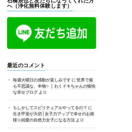
石橋辰也と友だちになってくれた方
へ（浄化無料体験します）
最近のコメント
毎週火曜日の感動が楽しみです
に
世界で最
も不思議な、本物✨ │ わくドキちゃんの愉快
な幸せブログ
より
もしかしてスピリチュアルやってるの？
に
生き甲斐が大切│女子力アップで幸せのお姫
様☆純愛の自然力女子になる方法
より