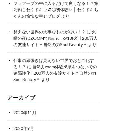
フラフープの中に入るだけで良くなる！？第
2弾
に
わくドキッ💕😆初体験✨ │ わくドキち
ゃんの愉快な幸せブログ
より
見えない世界の大事なものがない！？
に
火
曜の夜はZOOMでNight！6/18(火) | 200万人
の友達サイト＊自然の力Soul Beauty＊
より
仕事の頑張ぎは見えない世界でおとこ化す
る！？
に
自然力zoom体験/8県をつないでの
遠隔浄化 | 200万人の友達サイト＊自然の力
Soul Beauty＊
より
アーカイブ
2020年11月
2020年9月