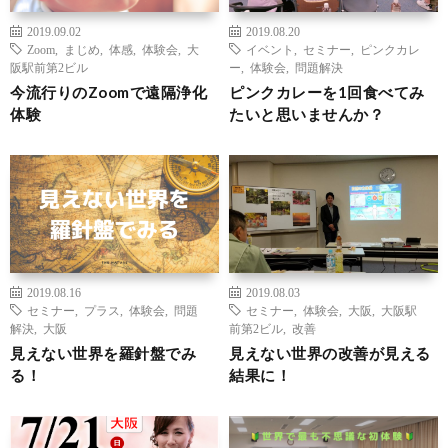
2019.09.02
2019.08.20
Zoom
,
まじめ
,
体感
,
体験会
,
大
イベント
,
セミナー
,
ピンクカレ
阪駅前第2ビル
ー
,
体験会
,
問題解決
今流行りのZoomで遠隔浄化
ピンクカレーを1回食べてみ
体験
たいと思いませんか？
2019.08.16
2019.08.03
セミナー
,
プラス
,
体験会
,
問題
セミナー
,
体験会
,
大阪
,
大阪駅
解決
,
大阪
前第2ビル
,
改善
見えない世界を羅針盤でみ
見えない世界の改善が見える
る！
結果に！