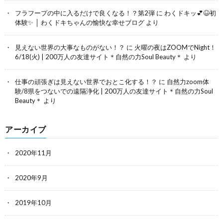
フラフープの中に入るだけで良くなる！？第2弾
に
わくドキッ💕😆初
体験✨ │ わくドキちゃんの愉快な幸せブログ
より
見えない世界の大事なものがない！？
に
火曜の夜はZOOMでNight！
6/18(火) | 200万人の友達サイト＊自然の力Soul Beauty＊
より
仕事の頑張ぎは見えない世界でおとこ化する！？
に
自然力zoom体
験/8県をつないでの遠隔浄化 | 200万人の友達サイト＊自然の力Soul
Beauty＊
より
アーカイブ
2020年11月
2020年9月
2019年10月