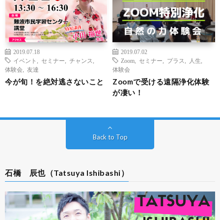
2019.07.18
2019.07.02
イベント
,
セミナー
,
チャンス
,
Zoom
,
セミナー
,
プラス
,
人生
,
体験会
,
友達
体験会
今が旬！を絶対逃さないこと
Zoomで受ける遠隔浄化体験
が凄い！
Back to Top
石橋 辰也（Tatsuya Ishibashi）