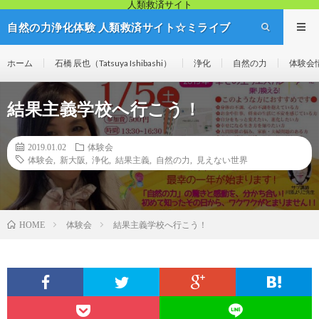
人類救済サイト
自然の力浄化体験 人類救済サイト☆ミライブ
リッジ
ホーム
石橋 辰也（Tatsuya Ishibashi）
浄化
自然の力
体験会
結果主義学校へ行こう！
2019.01.02
体験会
体験会
,
新大阪
,
浄化
,
結果主義
,
自然の力
,
見えない世界
体験会
結果主義学校へ行こう！
HOME