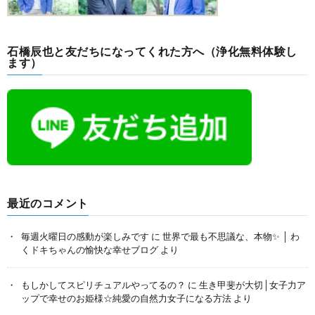
石橋辰也と友だちになってくれた方へ（浄化無料体験し
ます）
最近のコメント
毎週火曜日の感動が楽しみです
に
世界で最も不思議な、本物✨ │ わ
くドキちゃんの愉快な幸せブログ
より
もしかしてスピリチュアルやってるの？
に
生き甲斐が大切│女子力ア
ップで幸せのお姫様☆純愛の自然力女子になる方法
より