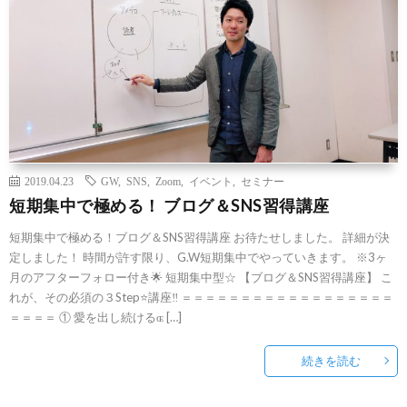
2019.04.23
GW
,
SNS
,
Zoom
,
イベント
,
セミナー
短期集中で極める！ ブログ＆SNS習得講座
短期集中で極める！ブログ＆SNS習得講座 お待たせしました。 詳細が決
定しました！ 時間が許す限り、G.W短期集中でやっていきます。 ※3ヶ
月のアフターフォロー付き🌟 短期集中型☆ 【ブログ＆SNS習得講座】 こ
れが、その必須の３Step⭐️講座‼️ ＝＝＝＝＝＝＝＝＝＝＝＝＝＝＝＝＝＝
＝＝＝＝ ① 愛を出し続けるɶ […]
続きを読む