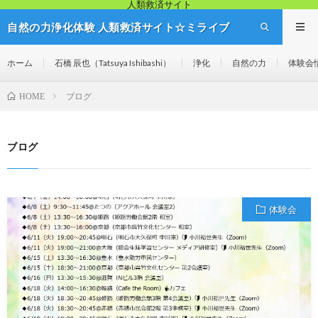
人類救済サイト
自然の力浄化体験 人類救済サイト☆ミライブ
リッジ
ホーム
石橋 辰也（Tatsuya Ishibashi）
浄化
自然の力
体験会
ブログ
HOME
ブログ
体験会