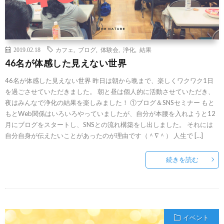
2019.02.18
カフェ
,
ブログ
,
体験会
,
浄化
,
結果
46名が体感した見えない世界
46名が体感した見えない世界 昨日は朝から晩まで、楽しくワクワク1日
を過ごさせていただきました。 朝と昼は個人的に活動させていただき、
夜はみんなで浄化の結果を楽しみました！ ①ブログ＆SNSセミナー もと
もとWeb関係はいろいろやっていましたが、自分が本腰を入れようと12
月にブログをスタートし、SNSとの流れ構築をし出しました。 それには
自分自身が伝えたいことがあったのが理由です（＾∇＾） 人生で […]
続きを読む
イベント