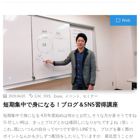
Web
2019.04.05
GW
,
SNS
,
Zoom
,
イベント
,
セミナー
短期集中で身になる！ブログ＆SNS習得講座
短期集中で身になる 4月年度始めは何かとお忙しそうな方が多そうですね
💦 忙しい時は、きっとブログとかは後回しになりがちですよね（笑） ↑
これ…既にいつもの自分ってやつです😵💦 LINEでも、ブログを書く際の
ポイントなんかを少しずつ配信をしたりしていますが、最近思うことが