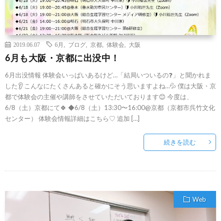
2019.06.07
6月
,
ブログ
,
京都
,
体験会
,
大阪
6月も大阪・京都に出没中！
6月出没情報 体験会いっぱいあるけど…「結局いついるの❓」と聞かれま
した👂 こんなにたくさんあると確かにそう思いますよね…💦 僕は大阪・京
都で体験会の主催や講師をさせていただいております😊 今度は、
6/8（土）京都にて🍀 ◆6/8（土）13:30〜16:00@京都（京都市呉竹文化
センター） 体験会情報詳細はこちら♡ 追加 […]
続きを読む
Web