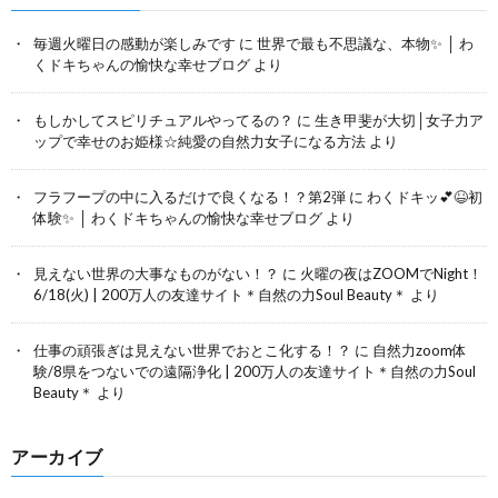
毎週火曜日の感動が楽しみです
に
世界で最も不思議な、本物✨ │ わ
くドキちゃんの愉快な幸せブログ
より
もしかしてスピリチュアルやってるの？
に
生き甲斐が大切│女子力ア
ップで幸せのお姫様☆純愛の自然力女子になる方法
より
フラフープの中に入るだけで良くなる！？第2弾
に
わくドキッ💕😆初
体験✨ │ わくドキちゃんの愉快な幸せブログ
より
見えない世界の大事なものがない！？
に
火曜の夜はZOOMでNight！
6/18(火) | 200万人の友達サイト＊自然の力Soul Beauty＊
より
仕事の頑張ぎは見えない世界でおとこ化する！？
に
自然力zoom体
験/8県をつないでの遠隔浄化 | 200万人の友達サイト＊自然の力Soul
Beauty＊
より
アーカイブ