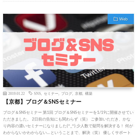
Web
2019.01.22
SNS
,
セミナー
,
ブログ
,
京都
,
構築
【京都】ブログ＆SNSセミナー
ブログ＆SNSセミナー 第1回 ブログ＆SNSセミナーを1/19に開催させてい
ただきました。 2日前の告知にも関わらず（笑） ご参加いただき、かな
り内容の濃いセミナーになりました(^_^) 少人数で疑問を解決する！ 何が
わからないかわからない… ということまで、解決（笑） 優しくサポート