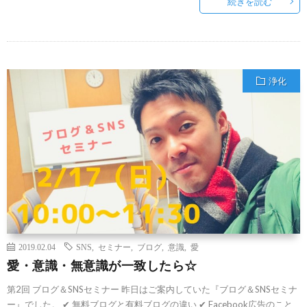
続きを読む
浄化
2019.02.04
SNS
,
セミナー
,
ブログ
,
意識
,
愛
愛・意識・無意識が一致したら☆
第2回 ブログ＆SNSセミナー 昨日はご案内していた『ブログ＆SNSセミナ
ー』でした。 ✔︎ 無料ブログと有料ブログの違い ✔︎ Facebook広告のこと