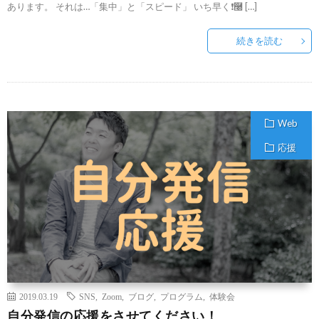
あります。 それは…「集中」と「スピード」 いち早く❗࿠ […]
続きを読む
Web
応援
2019.03.19
SNS
,
Zoom
,
ブログ
,
プログラム
,
体験会
自分発信の応援をさせてください！