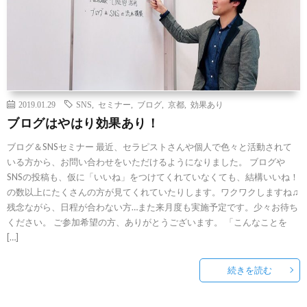
2019.01.29
SNS
,
セミナー
,
ブログ
,
京都
,
効果あり
ブログはやはり効果あり！
ブログ＆SNSセミナー 最近、セラピストさんや個人で色々と活動されて
いる方から、お問い合わせをいただけるようになりました。 ブログや
SNSの投稿も、仮に「いいね」をつけてくれていなくても、結構いいね！
の数以上にたくさんの方が見てくれていたりします。ワクワクしますね♫
残念ながら、日程が合わない方…また来月度も実施予定です。少々お待ち
ください。 ご参加希望の方、ありがとうございます。 「こんなことを
[…]
続きを読む