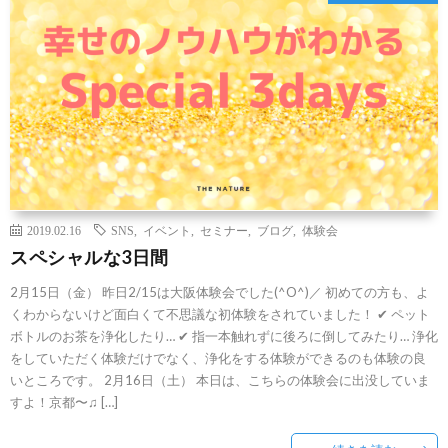
2019.02.16
SNS
,
イベント
,
セミナー
,
ブログ
,
体験会
スペシャルな3日間
2月15日（金） 昨日2/15は大阪体験会でした(^O^)／ 初めての方も、よ
くわからないけど面白くて不思議な初体験をされていました！ ✔︎ ペット
ボトルのお茶を浄化したり… ✔︎ 指一本触れずに後ろに倒してみたり… 浄化
をしていただく体験だけでなく、浄化をする体験ができるのも体験の良
いところです。 2月16日（土） 本日は、こちらの体験会に出没していま
すよ！京都〜♫ […]