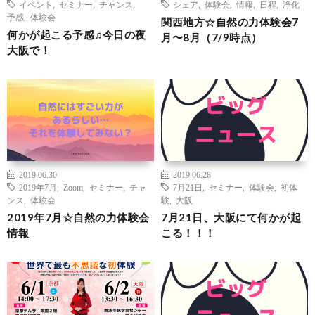
イベント
,
セミナー
,
チャンス
,
シェア
,
体験会
,
情報
,
日程
,
浄化
予感
,
体験会
関西地方☆自然の力体験会7
何かが起こる予感♫今日の夜
月〜8月（7/9時点）
大阪で！
2019.06.30
2019.06.28
2019年7月
,
Zoom
,
セミナー
,
チャ
7月21日
,
セミナー
,
体験会
,
初体
ンス
,
体験会
験
,
大阪
2019年7月☆自然の力体験会
7月21日、大阪にて何かが起
情報
こる！！！