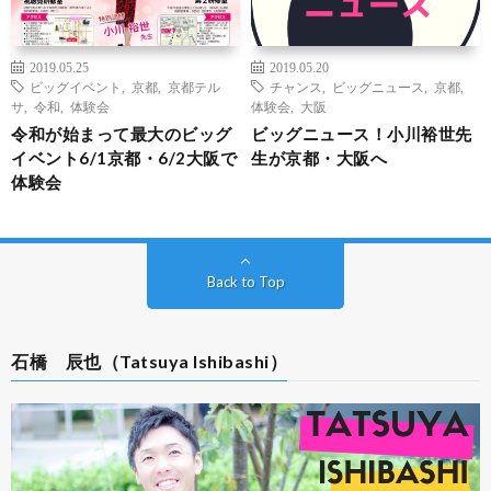
2019.05.25
2019.05.20
ビッグイベント
,
京都
,
京都テル
チャンス
,
ビッグニュース
,
京都
,
サ
,
令和
,
体験会
体験会
,
大阪
令和が始まって最大のビッグ
ビッグニュース！小川裕世先
イベント6/1京都・6/2大阪で
生が京都・大阪へ
体験会
Back to Top
石橋 辰也（Tatsuya Ishibashi）