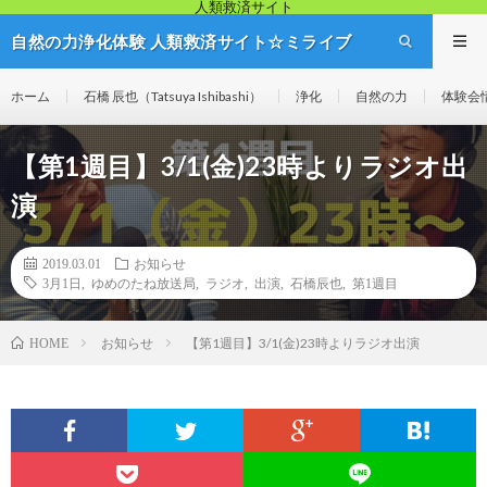
人類救済サイト
自然の力浄化体験 人類救済サイト☆ミライブ
リッジ
ホーム
石橋 辰也（Tatsuya Ishibashi）
浄化
自然の力
体験会
【第1週目】3/1(金)23時よりラジオ出
演
2019.03.01
お知らせ
3月1日
,
ゆめのたね放送局
,
ラジオ
,
出演
,
石橋辰也
,
第1週目
お知らせ
【第1週目】3/1(金)23時よりラジオ出演
HOME