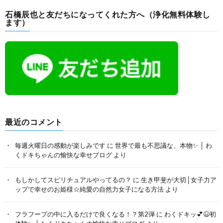
石橋辰也と友だちになってくれた方へ（浄化無料体験し
ます）
最近のコメント
毎週火曜日の感動が楽しみです
に
世界で最も不思議な、本物✨ │ わ
くドキちゃんの愉快な幸せブログ
より
もしかしてスピリチュアルやってるの？
に
生き甲斐が大切│女子力ア
ップで幸せのお姫様☆純愛の自然力女子になる方法
より
フラフープの中に入るだけで良くなる！？第2弾
に
わくドキッ💕😆初