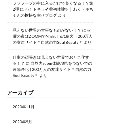
フラフープの中に入るだけで良くなる！？第
2弾
に
わくドキッ💕😆初体験✨ │ わくドキち
ゃんの愉快な幸せブログ
より
見えない世界の大事なものがない！？
に
火
曜の夜はZOOMでNight！6/18(火) | 200万人
の友達サイト＊自然の力Soul Beauty＊
より
仕事の頑張ぎは見えない世界でおとこ化す
る！？
に
自然力zoom体験/8県をつないでの
遠隔浄化 | 200万人の友達サイト＊自然の力
Soul Beauty＊
より
アーカイブ
2020年11月
2020年9月