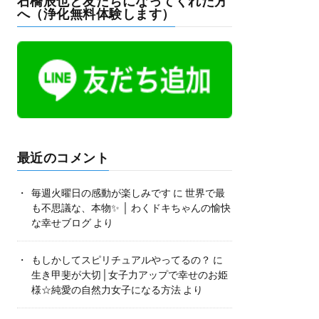
石橋辰也と友だちになってくれた方
へ（浄化無料体験します）
最近のコメント
毎週火曜日の感動が楽しみです
に
世界で最
も不思議な、本物✨ │ わくドキちゃんの愉快
な幸せブログ
より
もしかしてスピリチュアルやってるの？
に
生き甲斐が大切│女子力アップで幸せのお姫
様☆純愛の自然力女子になる方法
より