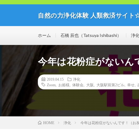
自然の力浄化体験 人類救済サイト
自然の力の浄化体験開催中！人類救済サイト☆ミライブ
思議な世界を体験してみませんか？
ホーム
石橋 辰也（Tatsuya Ishibashi）
浄
今年は花粉症がないん
2019.04.15
浄化
Zoom
,
お姫様
,
体験会
,
大阪
,
大阪駅前第2ビル
,
幸せ
,
浄化
今年は花粉症がないんです！（お
HOME