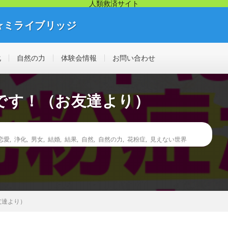
人類救済サイト
☆ミライブリッジ
リッジから幸せ人生が始まります。痛み・悩み・不調を解決する見えない不
化
自然の力
体験会情報
お問い合わせ
です！（お友達より）
恋愛
,
浄化
,
男女
,
結婚
,
結果
,
自然
,
自然の力
,
花粉症
,
見えない世界
友達より）