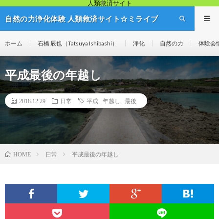
人類救済サイト
自然の力浄化体験 人類救済サイト☆ミライブ
リッジ
ホーム
石橋 辰也（Tatsuya Ishibashi）
浄化
自然の力
体験会
平成最後の年越し
2018.12.29
日常
平成
,
年越し
,
最後
日常
平成最後の年越し
HOME