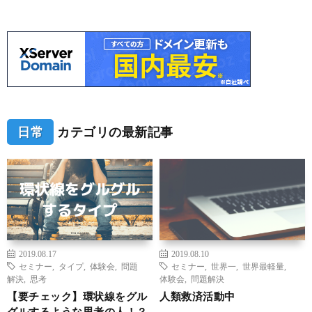
日常
カテゴリの最新記事
2019.08.17
2019.08.10
セミナー
,
タイプ
,
体験会
,
問題
セミナー
,
世界一
,
世界最軽量
,
解決
,
思考
体験会
,
問題解決
【要チェック】環状線をグル
人類救済活動中
グルするような思考の人！？