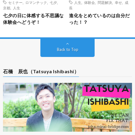
セミナー
,
ロマンチック
,
七夕
,
人生
,
体験会
,
問題解決
,
幸せ
,
成
京都
,
人生
長
七夕の日に体感する不思議な
進化をとめているのは自分だ
体験会へどうぞ！
った！？
Back to Top
石橋 辰也（Tatsuya Ishibashi）