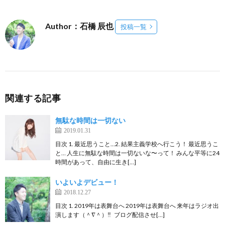
Author：石橋 辰也
投稿一覧
関連する記事
無駄な時間は一切ない
2019.01.31
目次 1. 最近思うこと…2. 結果主義学校へ行こう！ 最近思うこ
と… 人生に無駄な時間は一切ないな〜って！ みんな平等に24
時間があって、自由に生き[…]
いよいよデビュー！
2018.12.27
目次 1. 2019年は表舞台へ 2019年は表舞台へ 来年はラジオ出
演します（＾∇＾）‼️ ブログ配信させ[…]