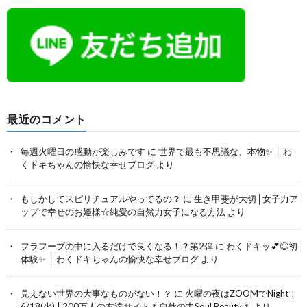
最近のコメント
毎週火曜日の感動が楽しみです
に
世界で最も不思議な、本物✨ │ わ
くドキちゃんの愉快な幸せブログ
より
もしかしてスピリチュアルやってるの？
に
生き甲斐が大切│女子力ア
ップで幸せのお姫様☆純愛の自然力女子になる方法
より
フラフープの中に入るだけで良くなる！？第2弾
に
わくドキッ💕😆初
体験✨ │ わくドキちゃんの愉快な幸せブログ
より
見えない世界の大事なものがない！？
に
火曜の夜はZOOMでNight！
6/18(火) | 200万人の友達サイト＊自然の力Soul Beauty＊
より