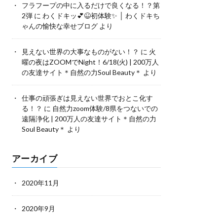
フラフープの中に入るだけで良くなる！？第
2弾
に
わくドキッ💕😆初体験✨ │ わくドキち
ゃんの愉快な幸せブログ
より
見えない世界の大事なものがない！？
に
火
曜の夜はZOOMでNight！6/18(火) | 200万人
の友達サイト＊自然の力Soul Beauty＊
より
仕事の頑張ぎは見えない世界でおとこ化す
る！？
に
自然力zoom体験/8県をつないでの
遠隔浄化 | 200万人の友達サイト＊自然の力
Soul Beauty＊
より
アーカイブ
2020年11月
2020年9月