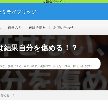
人類救済サイト
☆ミライブリッジ
リッジから幸せ人生が始まります。痛み・悩み・不調を解決する見えない不
化
自然の力
体験会情報
お問い合わせ
は結果自分を傷める！？
恨む
,
改善
,
浄化
,
素直
,
結果
,
自然の力
,
見えない世界
,
解決
,
許せない
を傷める！？