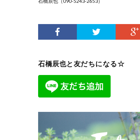
石橋辰也（090-5243-2653）
石橋辰也と友だちになる☆