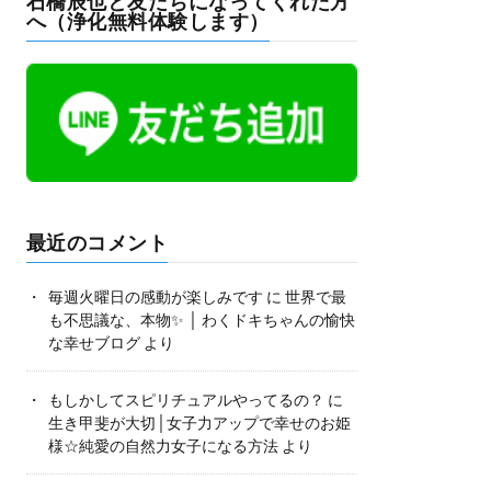
石橋辰也と友だちになってくれた方
へ（浄化無料体験します）
最近のコメント
毎週火曜日の感動が楽しみです
に
世界で最
も不思議な、本物✨ │ わくドキちゃんの愉快
な幸せブログ
より
もしかしてスピリチュアルやってるの？
に
生き甲斐が大切│女子力アップで幸せのお姫
様☆純愛の自然力女子になる方法
より