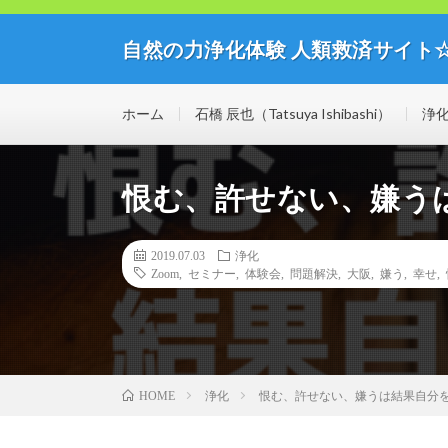
自然の力浄化体験 人類救済サイト
自然の力の浄化体験開催中！人類救済サイト☆ミライブ
思議な世界を体験してみませんか？
ホーム
石橋 辰也（Tatsuya Ishibashi）
浄
恨む、許せない、嫌う
2019.07.03
浄化
Zoom
,
セミナー
,
体験会
,
問題解決
,
大阪
,
嫌う
,
幸せ
,
浄化
恨む、許せない、嫌うは結果自分
HOME