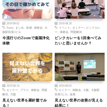
2019.09.02
2019.08.20
Zoom
,
まじめ
,
体感
,
体験会
,
大
イベント
,
セミナー
,
ピンクカレ
阪駅前第2ビル
ー
,
体験会
,
問題解決
今流行りのZoomで遠隔浄化
ピンクカレーを1回食べてみ
体験
たいと思いませんか？
2019.08.16
2019.08.03
セミナー
,
プラス
,
体験会
,
問題
セミナー
,
体験会
,
大阪
,
大阪駅
解決
,
大阪
前第2ビル
,
改善
見えない世界を羅針盤でみ
見えない世界の改善が見える
る！
結果に！