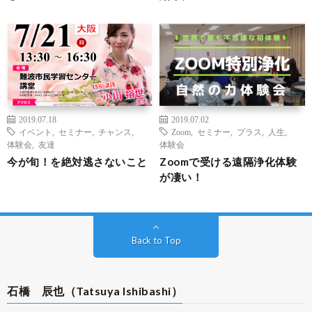
2019.07.18
2019.07.02
イベント
,
セミナー
,
チャンス
,
Zoom
,
セミナー
,
プラス
,
人生
,
体験会
,
友達
体験会
今が旬！を絶対逃さないこと
Zoomで受ける遠隔浄化体験
が凄い！
Back to Top
石橋 辰也（Tatsuya Ishibashi）