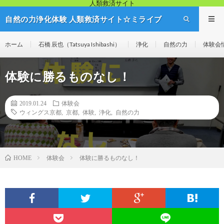
人類救済サイト
自然の力浄化体験 人類救済サイト☆ミライブ
リッジ
ホーム
石橋 辰也（Tatsuya Ishibashi）
浄化
自然の力
体験会
体験に勝るものなし！
2019.01.24
体験会
ウィングス京都
,
京都
,
体験
,
浄化
,
自然の力
体験会
体験に勝るものなし！
HOME