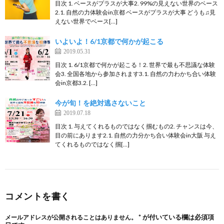
目次 1. ベースがプラスが大事2. 99%の見えない世界のベース
2.1. 自然の力体験会in京都 ベースがプラスが大事 どうも♫見
えない世界でベース[…]
いよいよ！6/1京都で何かが起こる
2019.05.31
目次 1. 6/1京都で何かが起こる！2. 世界で最も不思議な体験
会3. 全国各地から参加されます3.1. 自然の力わかち合い体験
会in京都3.2. […]
今が旬！を絶対逃さないこと
2019.07.18
目次 1. 与えてくれるものではなく掴むもの2. チャンスは今、
目の前にあります2.1. 自然の力分かち合い体験会in大阪 与え
てくれるものではなく掴[…]
コメントを書く
*
が付いている欄は必須項
メールアドレスが公開されることはありません。