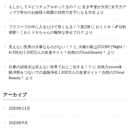
もしかしてスピリチュアルやってるの？
に
生き甲斐が大切│女子力ア
ップで幸せのお姫様☆純愛の自然力女子になる方法
より
フラフープの中に入るだけで良くなる！？第2弾
に
わくドキッ💕😆初
体験✨ │ わくドキちゃんの愉快な幸せブログ
より
見えない世界の大事なものがない！？
に
火曜の夜はZOOMでNight！
6/18(火) | 200万人の友達サイト＊自然の力Soul Beauty＊
より
仕事の頑張ぎは見えない世界でおとこ化する！？
に
自然力zoom体
験/8県をつないでの遠隔浄化 | 200万人の友達サイト＊自然の力Soul
Beauty＊
より
アーカイブ
2020年11月
2020年9月