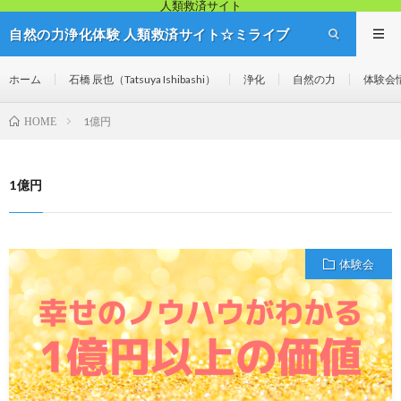
人類救済サイト
自然の力浄化体験 人類救済サイト☆ミライブ
リッジ
ホーム
石橋 辰也（Tatsuya Ishibashi）
浄化
自然の力
体験会
1億円
HOME
1億円
体験会