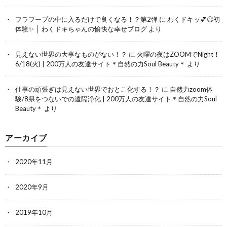
フラフープの中に入るだけで良くなる！？第2弾
に
わくドキッ💕😆初
体験✨ │ わくドキちゃんの愉快な幸せブログ
より
見えない世界の大事なものがない！？
に
火曜の夜はZOOMでNight！
6/18(火) | 200万人の友達サイト＊自然の力Soul Beauty＊
より
仕事の頑張ぎは見えない世界でおとこ化する！？
に
自然力zoom体
験/8県をつないでの遠隔浄化 | 200万人の友達サイト＊自然の力Soul
Beauty＊
より
アーカイブ
2020年11月
2020年9月
2019年10月