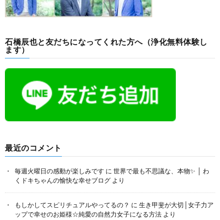
石橋辰也と友だちになってくれた方へ（浄化無料体験し
ます）
最近のコメント
毎週火曜日の感動が楽しみです
に
世界で最も不思議な、本物✨ │ わ
くドキちゃんの愉快な幸せブログ
より
もしかしてスピリチュアルやってるの？
に
生き甲斐が大切│女子力ア
ップで幸せのお姫様☆純愛の自然力女子になる方法
より