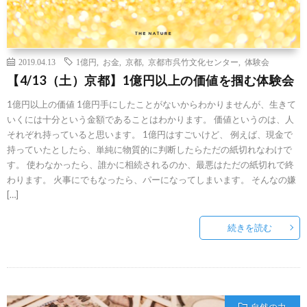
2019.04.13
1億円
,
お金
,
京都
,
京都市呉竹文化センター
,
体験会
【4/13（土）京都】1億円以上の価値を掴む体験会
1億円以上の価値 1億円手にしたことがないからわかりませんが、生きて
いくには十分という金額であることはわかります。 価値というのは、人
それぞれ持っていると思います。 1億円はすごいけど、 例えば、現金で
持っていたとしたら、単純に物質的に判断したらただの紙切れなわけで
す。 使わなかったら、誰かに相続されるのか、最悪はただの紙切れで終
わります。 火事にでもなったら、パーになってしまいます。 そんなの嫌
[…]
続きを読む
自然の力