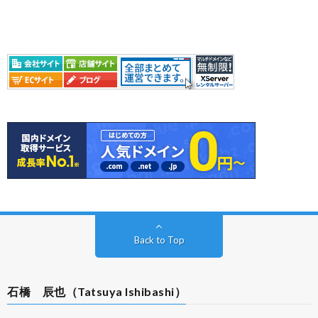
Back to Top
石橋 辰也（Tatsuya Ishibashi）