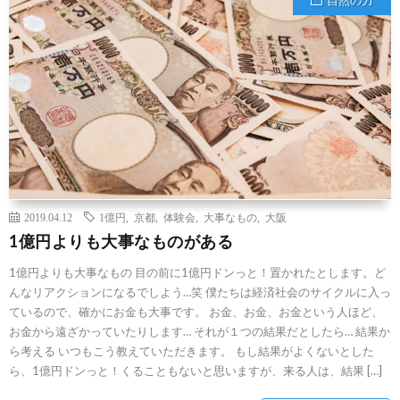
2019.04.12
1億円
,
京都
,
体験会
,
大事なもの
,
大阪
1億円よりも大事なものがある
1億円よりも大事なもの 目の前に1億円ドンっと！置かれたとします。ど
んなリアクションになるでしよう…笑 僕たちは経済社会のサイクルに入っ
ているので、確かにお金も大事です。 お金、お金、お金という人ほど、
お金から遠ざかっていたりします… それが１つの結果だとしたら… 結果か
ら考える いつもこう教えていただきます。 もし結果がよくないとした
ら、1億円ドンっと！くることもないと思いますが、来る人は、結果 […]