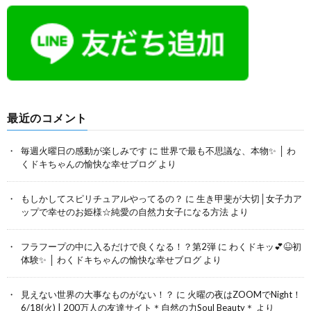
最近のコメント
毎週火曜日の感動が楽しみです
に
世界で最も不思議な、本物✨ │ わ
くドキちゃんの愉快な幸せブログ
より
もしかしてスピリチュアルやってるの？
に
生き甲斐が大切│女子力ア
ップで幸せのお姫様☆純愛の自然力女子になる方法
より
フラフープの中に入るだけで良くなる！？第2弾
に
わくドキッ💕😆初
体験✨ │ わくドキちゃんの愉快な幸せブログ
より
見えない世界の大事なものがない！？
に
火曜の夜はZOOMでNight！
6/18(火) | 200万人の友達サイト＊自然の力Soul Beauty＊
より