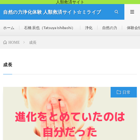
人類救済サイト
自然の力浄化体験 人類救済サイト☆ミライブ
リッジ
ホーム
石橋 辰也（Tatsuya Ishibashi）
浄化
自然の力
体験会
成長
HOME
成長
日常