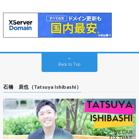
Back to Top
石橋 辰也（Tatsuya Ishibashi）