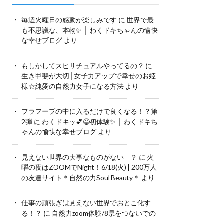
毎週火曜日の感動が楽しみです
に
世界で最
も不思議な、本物✨ │ わくドキちゃんの愉快
な幸せブログ
より
もしかしてスピリチュアルやってるの？
に
生き甲斐が大切│女子力アップで幸せのお姫
様☆純愛の自然力女子になる方法
より
フラフープの中に入るだけで良くなる！？第
2弾
に
わくドキッ💕😆初体験✨ │ わくドキち
ゃんの愉快な幸せブログ
より
見えない世界の大事なものがない！？
に
火
曜の夜はZOOMでNight！6/18(火) | 200万人
の友達サイト＊自然の力Soul Beauty＊
より
仕事の頑張ぎは見えない世界でおとこ化す
る！？
に
自然力zoom体験/8県をつないでの