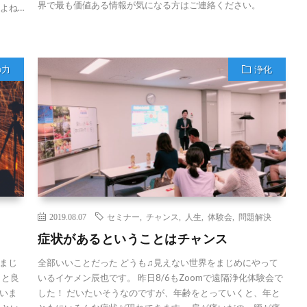
界で最も価値ある情報が気になる方はご連絡ください。
よね…
の力
浄化
2019.08.07
セミナー
,
チャンス
,
人生
,
体験会
,
問題解決
症状があるということはチャンス
まじ
全部いいことだった どうも♫見えない世界をまじめにやって
」と良
いるイケメン辰也です。 昨日8/6もZoomで遠隔浄化体験会で
いま
した！ だいたいそうなのですが、年齢をとっていくと、年と