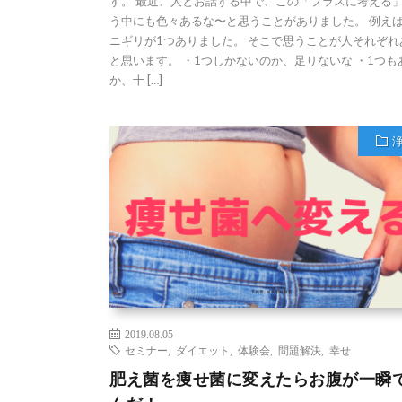
す。 最近、人とお話する中で、この「プラスに考える
う中にも色々あるな〜と思うことがありました。 例え
ニギリが1つありました。 そこで思うことが人それぞれ
と思います。 ・1つしかないのか、足りないな ・1つも
か、十 […]
2019.08.05
セミナー
,
ダイエット
,
体験会
,
問題解決
,
幸せ
肥え菌を痩せ菌に変えたらお腹が一瞬