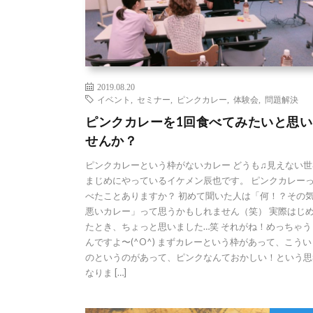
2019.08.20
イベント
,
セミナー
,
ピンクカレー
,
体験会
,
問題解決
ピンクカレーを1回食べてみたいと思い
せんか？
ピンクカレーという枠がないカレー どうも♫見えない世
まじめにやっているイケメン辰也です。 ピンクカレー
べたことありますか？ 初めて聞いた人は「何！？その
悪いカレー」って思うかもしれません（笑） 実際はじ
たとき、ちょっと思いました…笑 それがね！めっちゃう
んですよ〜(^O^) まずカレーという枠があって、こう
のというのがあって、ピンクなんておかしい！という思
なりま […]