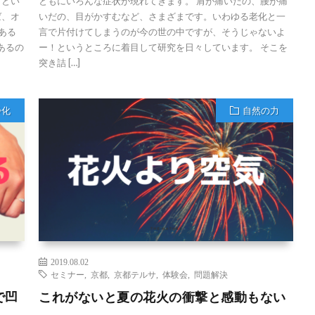
」とい
ともにいろんな症状が現れてきます。 肩が痛いだの、腰が痛
ば、オ
いだの、目がかすむなど、さまざまです。いわゆる老化と一
ある
言で片付けてしまうのが今の世の中ですが、そうじゃないよ
あるの
ー！というところに着目して研究を日々しています。 そこを
突き詰 […]
浄化
自然の力
2019.08.02
セミナー
,
京都
,
京都テルサ
,
体験会
,
問題解決
で凹
これがないと夏の花火の衝撃と感動もない