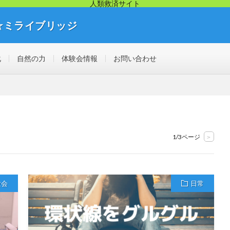
人類救済サイト
☆ミライブリッジ
リッジから幸せ人生が始まります。痛み・悩み・不調を解決する見えない不
化
自然の力
体験会情報
お問い合わせ
1/3ページ
>
験会
日常