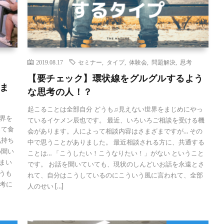
2019.08.17
セミナー
,
タイプ
,
体験会
,
問題解決
,
思考
【要チェック】環状線をグルグルするよう
ま
な思考の人！？
起こることは全部自分 どうも♫見えない世界をまじめにやっ
界を
ているイケメン辰也です。 最近、いろいろご相談を受ける機
って食
会があります。人によって相談内容はさまざまですが… その
気持ち
中で思うことがありました。 最近相談される方に、共通する
め聞い
ことは… 「こうしたい！こうなりたい！」がない ということ
まい
です。 お話を聞いていても、現状のしんどいお話を永遠とさ
いうも
れて、自分はこうしているのにこういう風に言われて、全部
考に
人のせい […]