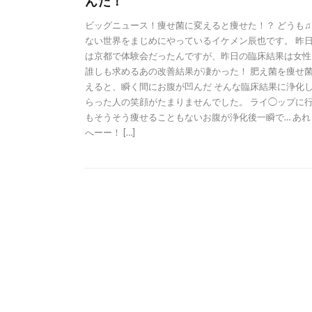
んだ！
ビッグニュース！痩せ菌に変えると痩せた！？ どうも♫
ない世界をまじめにやっているイケメン辰也です。 昨日8
は京都で体験会だったんですが、昨日の臨床結果は女性
誰しも求めるあの改善結果が凄かった！ 肥え菌を痩せ
えると、瞬く間にお腹が凹んだ そんな臨床結果に浄化
らった人の笑顔がたまりませんでした。 ライ◯ップに
もそうそう痩せることもないお腹が浄化後一瞬で… あれ
へーー！ […]