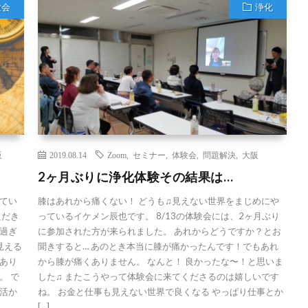
験会
浄化
阪
2019.08.14
Zoom
,
セミナー
,
体験会
,
問題解決
,
大阪
2ヶ月ぶりに浄化体験その結果は…
てい
膝はあれから痛くない！ どうも♫見えない世界をまじめにや
ただき
っているイケメン辰也です。 8/13の体験会には、2ヶ月ぶり
過ぎ
に参加された方が来られました。 あれからどうですか？とお
見える
聞きすると… あのとき本当に膝が痛かったんです！でもあれ
あり
から膝が痛くありません。 なんと！ 良かったな〜！と思いま
。 で
した♫ またこうやって体験会に来てくださるのは嬉しいです
活か
ね。 お金と仕事も見えない世界で良くなる やっぱり仕事とか
[…]