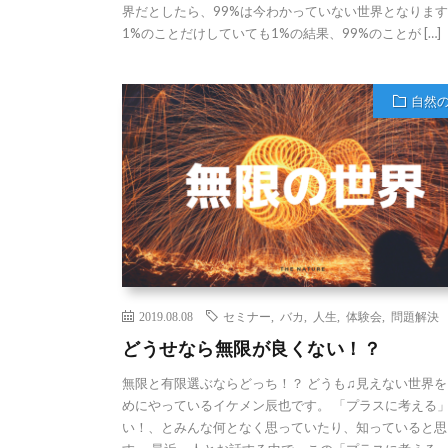
界だとしたら、99%は今わかっていない世界となります
1%のことだけしていても1%の結果、99%のことが […]
自然
2019.08.08
セミナー
,
バカ
,
人生
,
体験会
,
問題解決
どうせなら無限が良くない！？
無限と有限選ぶならどっち！？ どうも♫見えない世界を
めにやっているイケメン辰也です。 「プラスに考える
い！、とみんな何となく思っていたり、知っていると思