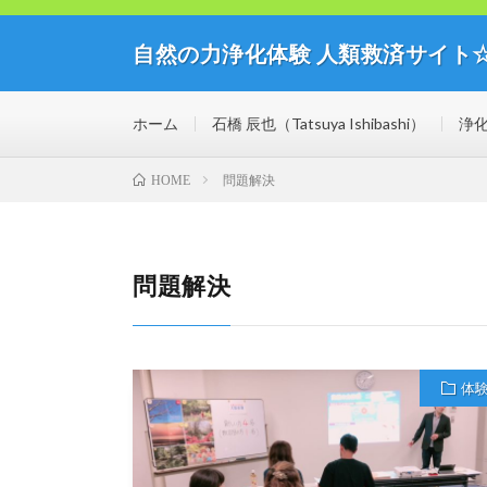
自然の力浄化体験 人類救済サイト
自然の力の浄化体験開催中！人類救済サイト☆ミライブ
思議な世界を体験してみませんか？
ホーム
石橋 辰也（Tatsuya Ishibashi）
浄
問題解決
HOME
問題解決
体