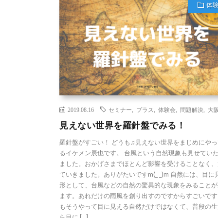
体
2019.08.16
セミナー
,
プラス
,
体験会
,
問題解決
,
大
見えない世界を羅針盤でみる！
羅針盤がすごい！ どうも♫見えない世界をまじめにやっ
るイケメン辰也です。 台風という自然現象も見せてい
ました。おかげさまでほとんど影響を受けることなく、
ていきました。ありがたいですm(_ _)m 自然には、目に
形として、台風などの自然の驚異的な現象をみることが
ます。あれだけの雨風を創り出すのですからすごいです
もそうやって目に見える自然だけではなくて、普段の生
ら目に […]