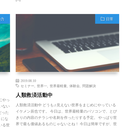
の力
日常
2019.08.10
セミナー
,
世界一
,
世界最軽量
,
体験会
,
問題解決
人類救済活動中
にやっ
人類救済活動中 どうも♫見えない世界をまじめにやっている
いない
イケメン辰也です。 今日は、世界最軽量のパソコンで、とび
だった
きりの内容のチラシや名刺を作ったりする予定。 やっぱり世
とにな
界で最も価値あるものじゃないとね！ 今日は簡単ですが、世
いる世