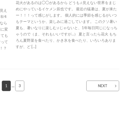
花火があるのは◯◯があるから どうも♫見えない世界をまじ
めにやっているイケメン辰也です。 最近の猛暑は、夏が来た
見え
ー！！！って感じがします。 個人的には季節を感じるがいつ
/4
もテーマというか、楽しみに過ごしています。 このクソ暑い
なら
夏も、暑いなりに楽しむ♫じゃないと、1年毎日同じになっち
菌に変
ゃうので（ま、それもいいですが…） 夏と言ったら花火 もち
しても
ろん夏野菜を食べたり、かき氷を食べたり、いろいろありま
行って
すが、ど […]
！？
1
…
3
NEXT