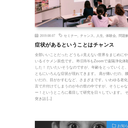
2019.08.07
セミナー
,
チャンス
,
人生
,
体験会
,
問題
症状があるということはチャンス
全部いいことだった どうも♫見えない世界をまじめにや
いるイケメン辰也です。 昨日8/6もZoomで遠隔浄化体
した！ だいたいそうなのですが、年齢をとっていくと
ともにいろんな症状が現れてきます。 肩が痛いだの、
いだの、目がかすむなど、さまざまです。いわゆる老化
言で片付けてしまうのが今の世の中ですが、そうじゃな
ー！というところに着目して研究を日々しています。 
突き詰 […]
お知