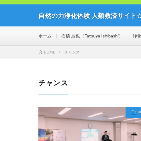
自然の力浄化体験 人類救済サイト
自然の力の浄化体験開催中！人類救済サイト☆ミライブ
思議な世界を体験してみませんか？
ホーム
石橋 辰也（Tatsuya Ishibashi）
浄
チャンス
HOME
チャンス