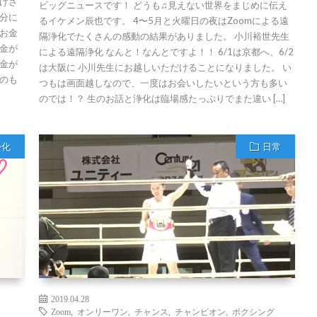
げさ
ビッグニュースです！ どうも♫見えない世界をまじめに伝え
分に
るイケメン辰也です。 4〜5月と火曜日の夜はZoomによる遠
お金
隔浄化でたくさんの感動の結果がありました。 小川裕世先生
金が
による遠隔浄化 なんと！なんとですよ！！ 6/1は京都へ、6/2
金が
は大阪に 小川先生にお越しいただけることになりました。 い
のも
つもは画面越しなので、一度はお会いしたいという方も多い
のでは！？ 生のお話と浄化は臨場感たっぷりでまた違い […]
浄化
日常
2019.04.28
Zoom
,
オンリーワン
,
チャンス
,
チャンピオン
,
ボクシング