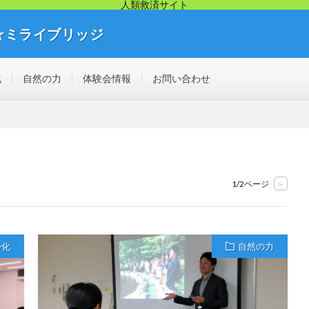
人類救済サイト
☆ミライブリッジ
リッジから幸せ人生が始まります。痛み・悩み・不調を解決する見えない不
化
自然の力
体験会情報
お問い合わせ
1/2ページ
>
浄化
自然の力