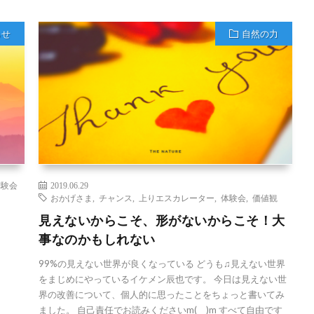
らせ
自然の力
体験会
2019.06.29
おかげさま
,
チャンス
,
上りエスカレーター
,
体験会
,
価値観
見えないからこそ、形がないからこそ！大
事なのかもしれない
99%の見えない世界が良くなっている どうも♫見えない世界
をまじめにやっているイケメン辰也です。 今日は見えない世
界の改善について、個人的に思ったことをちょっと書いてみ
ました。 自己責任でお読みくださいm(_ _)m すべて自由です