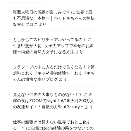
毎週火曜日の感動が楽しみです
に
世界で最
も不思議な、本物✨ │ わくドキちゃんの愉快
な幸せブログ
より
もしかしてスピリチュアルやってるの？
に
生き甲斐が大切│女子力アップで幸せのお姫
様☆純愛の自然力女子になる方法
より
フラフープの中に入るだけで良くなる！？第
2弾
に
わくドキッ💕😆初体験✨ │ わくドキち
ゃんの愉快な幸せブログ
より
見えない世界の大事なものがない！？
に
火
曜の夜はZOOMでNight！6/18(火) | 200万人
の友達サイト＊自然の力Soul Beauty＊
より
仕事の頑張ぎは見えない世界でおとこ化す
る！？
に
自然力zoom体験/8県をつないでの