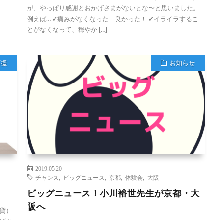
が、やっぱり感謝とおかげさまがないとな〜と思いました。
例えば… ✔︎痛みがなくなった、良かった！ ✔︎イライラするこ
とがなくなって、穏やか […]
応援
お知らせ
2019.05.20
チャンス
,
ビッグニュース
,
京都
,
体験会
,
大阪
ビッグニュース！小川裕世先生が京都・大
阪へ
貨）