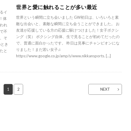
世界と愛に触れることが多い最近
るイ
世界という瞬間に立ち会いました GW初日は、いろいろと素
！体
敵な出会いと、素敵な瞬間に立ち会うことができました。 お
誘われ
友達が応援している方の応援に駆けつけました！女子ボクシ
で不
ング（笑） ボクシング自体、生で見ることが初めてだったの
、そ
で、普通に面白かったです。 昨日は見事にチャンピオンにな
のとき
りました！まだ若い女子♫
たと
https://www.google.co.jp/amp/s/www.nikkansports. […]
1
2
NEXT