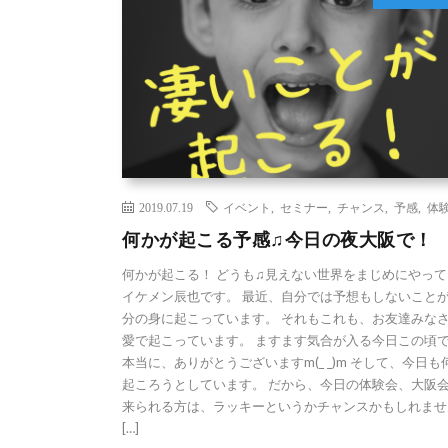
2019.07.19
イベント
,
セミナー
,
チャンス
,
予感
,
体
何かが起こる予感♫今日の夜大阪で！
何かが起こる！ どうも♫見えない世界をまじめにやって
イケメン辰也です。 最近、自分では予想もしないこと
分の身に起こっています。 それもこれも、お友達みな
愛で起こっています。 ますます気合が入る今日この頃
本当に、ありがとうございますm(_ _)m そして、今日も
起ころうとしています。 だから、今日の体験会、大阪
来られる方は、ラッキーというかチャンスかもしれませ
[…]