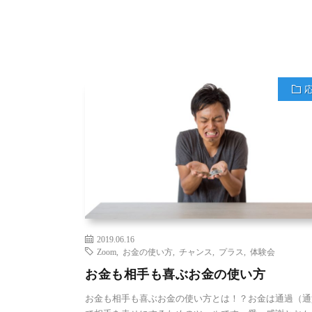
2019.06.16
Zoom
,
お金の使い方
,
チャンス
,
プラス
,
体験会
お金も相手も喜ぶお金の使い方
お金も相手も喜ぶお金の使い方とは！？お金は通過（通