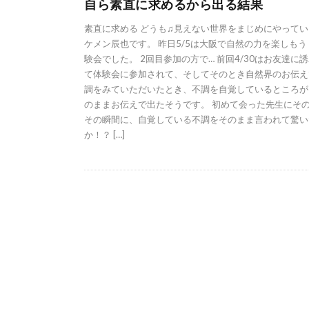
自ら素直に求めるから出る結果
素直に求める どうも♫見えない世界をまじめにやってい
ケメン辰也です。 昨日5/5は大阪で自然の力を楽しもう
験会でした。 2回目参加の方で… 前回4/30はお友達に
て体験会に参加されて、そしてそのとき自然界のお伝え
調をみていただいたとき、不調を自覚しているところが
のままお伝えで出たそうです。 初めて会った先生にそ
その瞬間に、自覚している不調をそのまま言われて驚い
か！？ […]