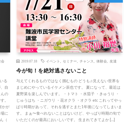
験会
2019.07.18
イベント
,
セミナー
,
チャンス
,
体験会
,
友達
今が旬！を絶対逃さないこと
いる
与えてくれるものではなく掴むもの どうも♫見えない世界を
が、自
まじめにやっているイケメン辰也です。 夏になって、最近は
さんの
夏野菜を楽しんでいます。 ・トマト ・水茄子 ・きゅうり ・
です。
じゅうはち ・ニガウリ ・花オクラ ・オクラ etc これってやっ
何かが
ぱり時期があって、それを逃すとまた1年後になってしまいま
会場に
す。 まぁ〜食べれないことはないけど、やっぱり時期の旬で
ん（
いただくのが最高においしいです。 生まれてきてよか […]