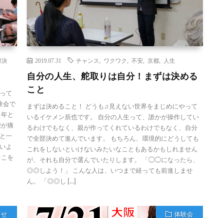
解決
2019.07.31
チャンス
,
ワクワク
,
不安
,
京都
,
人生
自分の人生、舵取りは自分！まずは決める
こと
って
験会で
まずは決めること！ どうも♫見えない世界をまじめにやって
、年と
いるイケメン辰也です。 自分の人生って、誰かが操作してい
腰が痛
るわけでもなく、親が作ってくれているわけでもなく、自分
と一
で全部決めて進んでいます。 もちろん、環境的にどうしても
いよ
これをしないといけないみたいなこともあるかもしれません
そこを
が、それも自分で選んでいたりします。 「◯◯になったら、
◎◎しよう！」 こんな人は、いつまで経っても前進しませ
ん。 「◎◎し […]
らせ
体験会