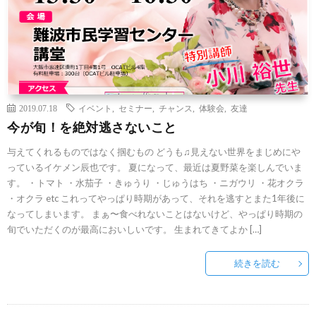
2019.07.18
イベント
,
セミナー
,
チャンス
,
体験会
,
友達
今が旬！を絶対逃さないこと
与えてくれるものではなく掴むもの どうも♫見えない世界をまじめにや
っているイケメン辰也です。 夏になって、最近は夏野菜を楽しんでいま
す。 ・トマト ・水茄子 ・きゅうり ・じゅうはち ・ニガウリ ・花オクラ
・オクラ etc これってやっぱり時期があって、それを逃すとまた1年後に
なってしまいます。 まぁ〜食べれないことはないけど、やっぱり時期の
旬でいただくのが最高においしいです。 生まれてきてよか […]
続きを読む