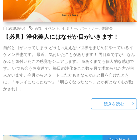
2019.09.04
99%
,
イベント
,
セミナー
,
パートナー
,
体験会
【必見】浄化美人にはなぜか目がいきます！
自然と目がいってしまう どうも♫見えない世界をまじめにやっているイ
ケメン辰也です。 最近、気付いたことがあります！ 男目線ですが、なん
かふと気付いたこの感覚をシェアします。 ※あくまでも個人的な感想で
す。 いつも会うお友達で、毎日の浄化をここ数ヶ月で求められた方が何
人かいます。今月からスタートした方も♫ なんかふと目を向けたとき
に、「キレイになったな〜」「明るくなったな〜」とか何となく心が動
かされ […]
続きを読む
自然の力