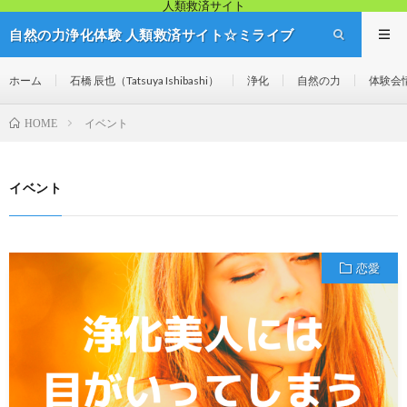
人類救済サイト
自然の力浄化体験 人類救済サイト☆ミライブ
リッジ
ホーム
石橋 辰也（Tatsuya Ishibashi）
浄化
自然の力
体験会
イベント
HOME
イベント
恋愛