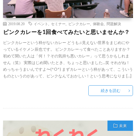
2019.08.20
イベント
,
セミナー
,
ピンクカレー
,
体験会
,
問題解決
ピンクカレーを1回食べてみたいと思いませんか？
ピンクカレーという枠がないカレー どうも♫見えない世界をまじめにや
っているイケメン辰也です。 ピンクカレーって食べたことありますか？
初めて聞いた人は「何！？その気持ち悪いカレー」って思うかもしれま
せん（笑） 実際はじめ聞いたとき、ちょっと思いました…笑 それがね！
めっちゃうまいんですよ〜(^O^) まずカレーという枠があって、こういう
ものというのがあって、ピンクなんておかしい！という思考になりま […]
続きを読む
未来