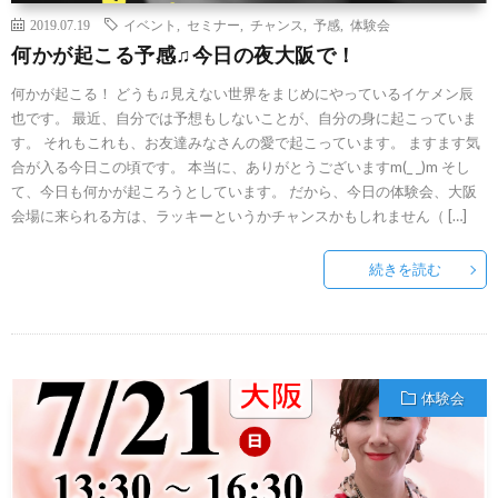
2019.07.19
イベント
,
セミナー
,
チャンス
,
予感
,
体験会
何かが起こる予感♫今日の夜大阪で！
何かが起こる！ どうも♫見えない世界をまじめにやっているイケメン辰
也です。 最近、自分では予想もしないことが、自分の身に起こっていま
す。 それもこれも、お友達みなさんの愛で起こっています。 ますます気
合が入る今日この頃です。 本当に、ありがとうございますm(_ _)m そし
て、今日も何かが起ころうとしています。 だから、今日の体験会、大阪
会場に来られる方は、ラッキーというかチャンスかもしれません（ […]
続きを読む
体験会