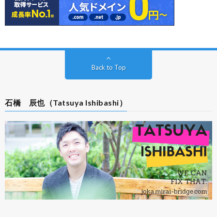
Back to Top
石橋 辰也（Tatsuya Ishibashi）