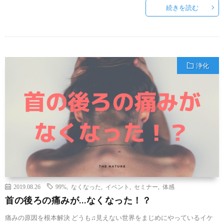
続きを読む
浄化
2019.08.26
99%
,
なくなった
,
イベント
,
セミナー
,
体感
首の後ろの痛みが…なくなった！？
痛みの原因を根本解決 どうも♫見えない世界をまじめにやっているイケ