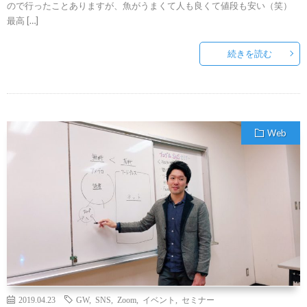
ので行ったことありますが、魚がうまくて人も良くて値段も安い（笑）
最高 […]
続きを読む
Web
2019.04.23
GW
,
SNS
,
Zoom
,
イベント
,
セミナー