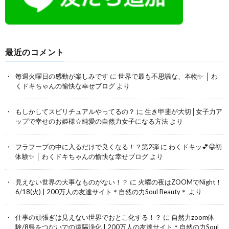
最近のコメント
毎週火曜日の感動が楽しみです
に
世界で最も不思議な、本物✨ │ わ
くドキちゃんの愉快な幸せブログ
より
もしかしてスピリチュアルやってるの？
に
生き甲斐が大切│女子力ア
ップで幸せのお姫様☆純愛の自然力女子になる方法
より
フラフープの中に入るだけで良くなる！？第2弾
に
わくドキッ💕😆初
体験✨ │ わくドキちゃんの愉快な幸せブログ
より
見えない世界の大事なものがない！？
に
火曜の夜はZOOMでNight！
6/18(火) | 200万人の友達サイト＊自然の力Soul Beauty＊
より
仕事の頑張ぎは見えない世界でおとこ化する！？
に
自然力zoom体
験/8県をつないでの遠隔浄化 | 200万人の友達サイト＊自然の力Soul