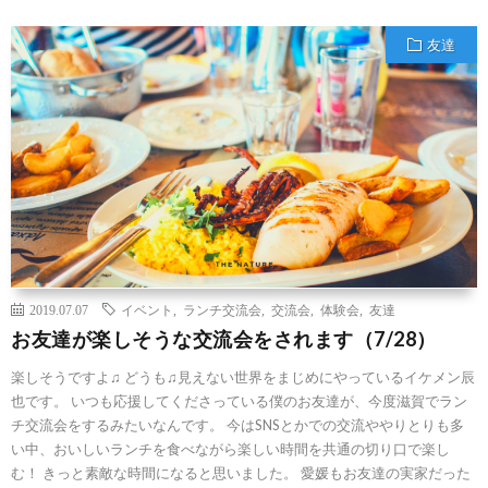
友達
2019.07.07
イベント
,
ランチ交流会
,
交流会
,
体験会
,
友達
お友達が楽しそうな交流会をされます（7/28）
楽しそうですよ♫ どうも♫見えない世界をまじめにやっているイケメン辰
也です。 いつも応援してくださっている僕のお友達が、今度滋賀でラン
チ交流会をするみたいなんです。 今はSNSとかでの交流ややりとりも多
い中、おいしいランチを食べながら楽しい時間を共通の切り口で楽し
む！ きっと素敵な時間になると思いました。 愛媛もお友達の実家だった