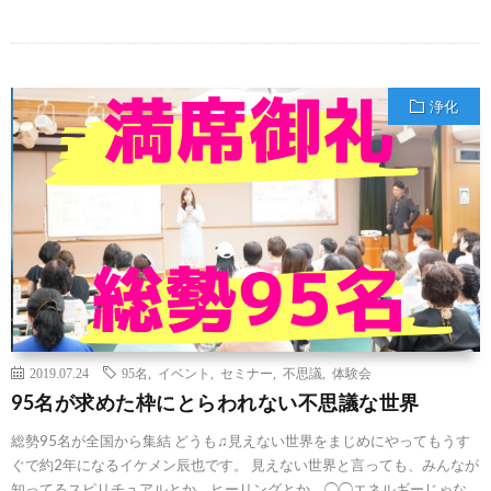
浄化
2019.07.24
95名
,
イベント
,
セミナー
,
不思議
,
体験会
95名が求めた枠にとらわれない不思議な世界
総勢95名が全国から集結 どうも♫見えない世界をまじめにやってもうす
ぐで約2年になるイケメン辰也です。 見えない世界と言っても、みんなが
知ってるスピリチュアルとか、ヒーリングとか、◯◯エネルギーじゃな