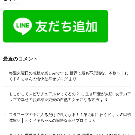
最近のコメント
毎週火曜日の感動が楽しみです
に
世界で最も不思議な、本物✨ │ わ
くドキちゃんの愉快な幸せブログ
より
もしかしてスピリチュアルやってるの？
に
生き甲斐が大切│女子力ア
ップで幸せのお姫様☆純愛の自然力女子になる方法
より
フラフープの中に入るだけで良くなる！？第2弾
に
わくドキッ💕😆初
体験✨ │ わくドキちゃんの愉快な幸せブログ
より