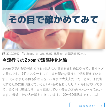
2019.09.02
Zoom
,
まじめ
,
体感
,
体験会
,
大阪駅前第2ビル
今流行りのZoomで遠隔浄化体験
Zoomでできる初体験 どうも♫見えない世界をまじめにやっているイケメ
ン辰也です。 9月もスタートして、また新たな気持ちで切り替えていま
す。 そのままじゃ何も変わらない… 今まで大丈夫だったことが、また進
化するために乗り越えていくといいものもあったり！？ 毎日がやってき
て、全く同じ毎日より、日々進化していく毎日の方がいいな〜って思い
ます。 最近、若い人が増えてきています。 20〜30歳代まで！ こ […]
続きを読む