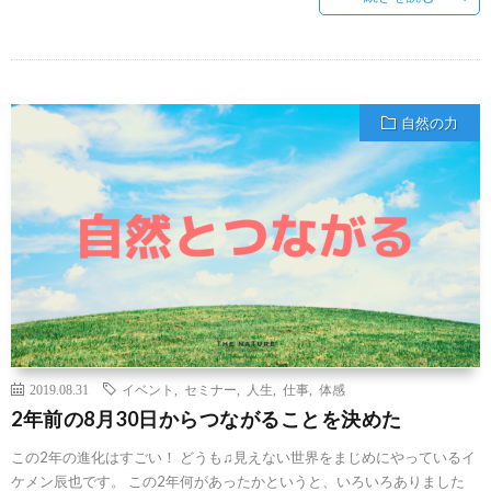
自然の力
2019.08.31
イベント
,
セミナー
,
人生
,
仕事
,
体感
2年前の8月30日からつながることを決めた
この2年の進化はすごい！ どうも♫見えない世界をまじめにやっているイ
ケメン辰也です。 この2年何があったかというと、いろいろありました