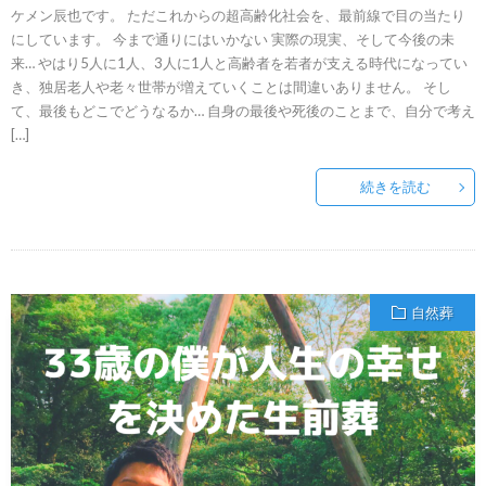
ケメン辰也です。 ただこれからの超高齢化社会を、最前線で目の当たり
にしています。 今まで通りにはいかない 実際の現実、そして今後の未
来… やはり5人に1人、3人に1人と高齢者を若者が支える時代になってい
き、独居老人や老々世帯が増えていくことは間違いありません。 そし
て、最後もどこでどうなるか… 自身の最後や死後のことまで、自分で考え
[…]
続きを読む
自然葬