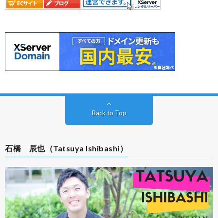
Back to Top
石橋 辰也（Tatsuya Ishibashi）