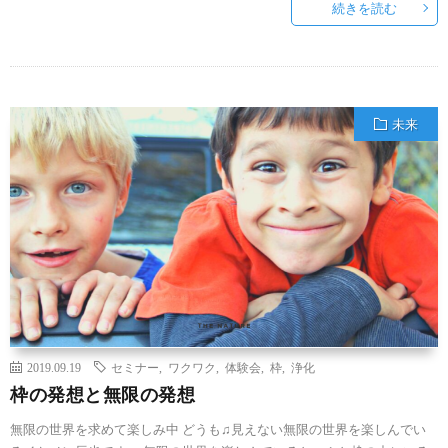
続きを読む
未来
2019.09.19
セミナー
,
ワクワク
,
体験会
,
枠
,
浄化
枠の発想と無限の発想
無限の世界を求めて楽しみ中 どうも♫見えない無限の世界を楽しんでい