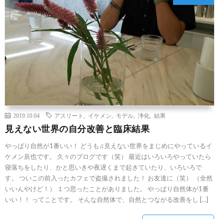
2019.10.04
アスリート
,
イケメン
,
モデル
,
浄化
,
結果
見えない世界の自分改善と臨床結果
やっぱり自然が1番いい！ どうも♫見えない世界をまじめにやっているイ
ケメン辰也です。 久々のブログです（笑） 最近はいろいろやっていたら
寝落ちをしたり、かと思いきや夜遅くまで起きていたり、いろいろで
す。 ついこの前入ったカフェで盗撮されました！ お友達に（笑） （全然
いいんやけど！） １つ思ったことがありました。 やっぱり自然体が1番
いい！！ ってことです。 そんな自然体で、自然とつながる改善をし […]