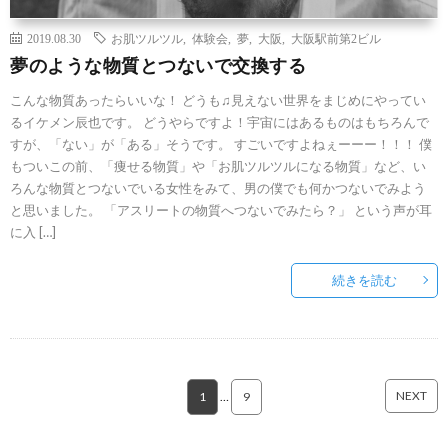
2019.08.30
お肌ツルツル
,
体験会
,
夢
,
大阪
,
大阪駅前第2ビル
夢のような物質とつないで交換する
こんな物質あったらいいな！ どうも♫見えない世界をまじめにやってい
るイケメン辰也です。 どうやらですよ！宇宙にはあるものはもちろんで
すが、「ない」が「ある」そうです。 すごいですよねぇーーー！！！ 僕
もついこの前、「痩せる物質」や「お肌ツルツルになる物質」など、い
ろんな物質とつないでいる女性をみて、男の僕でも何かつないでみよう
と思いました。 「アスリートの物質へつないでみたら？」 という声が耳
に入 […]
続きを読む
NEXT
1
…
9