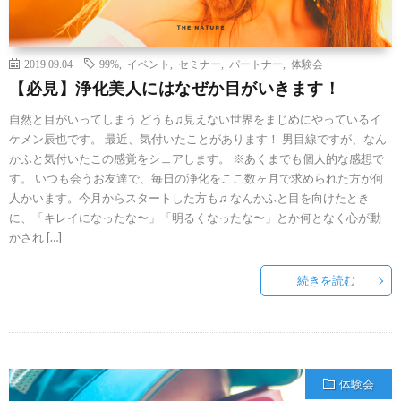
2019.09.04
99%
,
イベント
,
セミナー
,
パートナー
,
体験会
【必見】浄化美人にはなぜか目がいきます！
自然と目がいってしまう どうも♫見えない世界をまじめにやっているイ
ケメン辰也です。 最近、気付いたことがあります！ 男目線ですが、なん
かふと気付いたこの感覚をシェアします。 ※あくまでも個人的な感想で
す。 いつも会うお友達で、毎日の浄化をここ数ヶ月で求められた方が何
人かいます。今月からスタートした方も♫ なんかふと目を向けたとき
に、「キレイになったな〜」「明るくなったな〜」とか何となく心が動
かされ […]
続きを読む
体験会