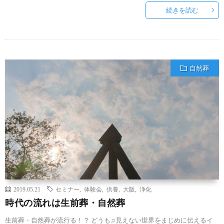
続きを読む
自然葬
2019.05.21
セミナー
,
体験会
,
供養
,
大阪
,
浄化
時代の流れは生前葬・自然葬
生前葬・自然葬が流行る！？ どうも♫見えない世界をまじめに伝えるイ