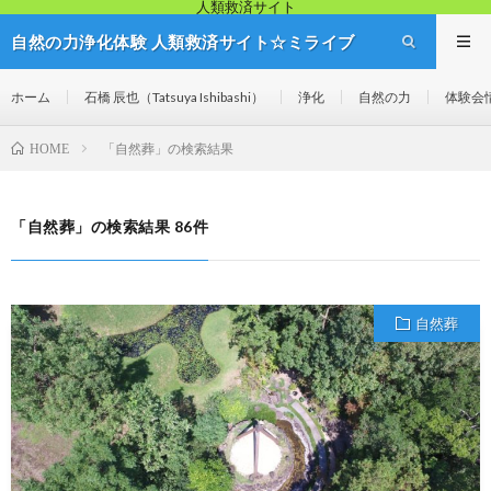
人類救済サイト
自然の力浄化体験 人類救済サイト☆ミライブ
リッジ
ホーム
石橋 辰也（Tatsuya Ishibashi）
浄化
自然の力
体験会
「自然葬」の検索結果
HOME
「自然葬」の検索結果 86件
自然葬