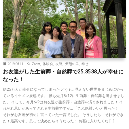
2019.06.11
Zoom
,
体験会
,
友達
,
天翔の里
,
幸せ
お友達がした生前葬・自然葬で25,3538人が幸せに
なった！
約25万人が幸せになってしまった どうも♫見えない世界をまじめにやっ
ているイケメン辰也です。 僕も先月5/12に生前葬・自然葬を済ませまし
た。 そして、今月6/9はお友達が生前葬・自然葬を済まされました！ そ
れぞれ思いがあってされる生前葬ですが… 「これ絶対いいと思った！」
それがお友達が初めに言っていた一言でした。 そうしたら、それができ
た！最高です。思って決めたらそうなった！ お墓に入りたくな […]