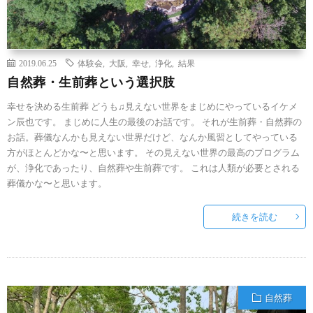
2019.06.25
体験会
,
大阪
,
幸せ
,
浄化
,
結果
自然葬・生前葬という選択肢
幸せを決める生前葬 どうも♫見えない世界をまじめにやっているイケメ
ン辰也です。 まじめに人生の最後のお話です。 それが生前葬・自然葬の
お話。葬儀なんかも見えない世界だけど、なんか風習としてやっている
方がほとんどかな〜と思います。 その見えない世界の最高のプログラム
が、浄化であったり、自然葬や生前葬です。 これは人類が必要とされる
葬儀かな〜と思います。
続きを読む
自然葬