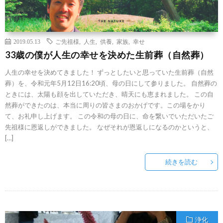
2019.05.13
ご先祖様
,
人生
,
供養
,
家族
,
幸せ
33歳の僕が人生の幸せを決めた生前葬（自然葬）
人生の幸せを決めてきました！ ずっとしたいと思っていた生前葬（自然
葬）を、令和元年5月12日16:20頃、母の日にして参りました。 自然葬の
ときには、太陽も顔を出していただき、晴天にも恵まれました。 この自
然葬ができたのは、本当に周りの皆さまのおかげです。この場をかり
て、お礼申し上げます。 この令和の母の日に、命を繋いでいただいたご
先祖様に恩返しができました。 なぜそれが恩返しになるのかというと、
[…]
続きを読む
浄化